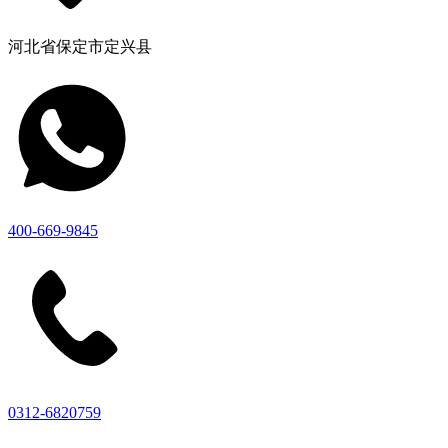
河北省保定市定兴县
400-669-9845
0312-6820759