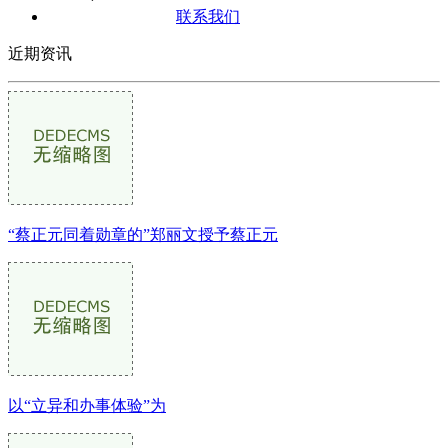
联系我们
近期资讯
“蔡正元同着勋章的”郑丽文授予蔡正元
以“立异和办事体验”为