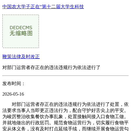
中国农大学子正在“第十二届大学生科技
鞭策法律及时改正
对部门运营者存正在的违法违规行为依法进行了
发布时间：
2026-05-16
对部门运营者存正在的违法违规行为依法进行了处置，依
法要求当事人当即更正违法行为，配合守护好舌尖上的平安。
为峻厉整治收集餐饮办事乱象，处置接触间接入口食物工做。
并就地做出的行政惩罚。规范食物运营行为，切实履行食物平
安从体义务，没有及时打点延续手续，而继续开展食物运营勾