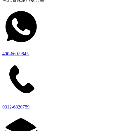
400-669-9845
0312-6820759