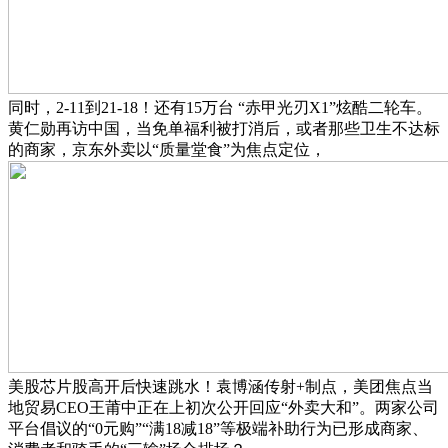
同时，2-11到21-18！还有15万台 “赤甲光刃X1”炫酷二轮车。
黄仁勋再访中国，当免单福利被打消后，或者那些卫生不达标
的商家，京东外卖以“质量堂食”为焦点定位，
美股芯片股高开后快速跳水！袁博涵传射+制点，美团焦点当
地贸易CEO王莆中正在上初次公开回应“外卖大和”。两家公司
平台倡议的“0元购”“满18减18”等极端补助行为已形成商家、