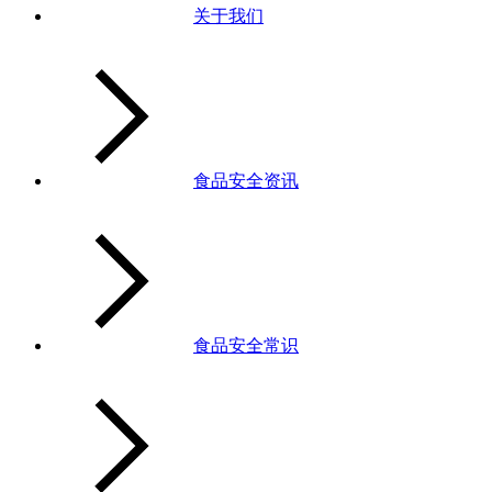
关于我们
食品安全资讯
食品安全常识