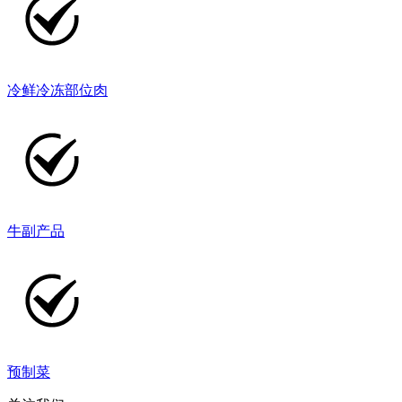
冷鲜冷冻部位肉
牛副产品
预制菜