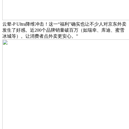
云辇-P Ultra降维冲击！这一“福利”确实也让不少人对京东外卖
发生了好感。近200个品牌销量破百万（如瑞幸、库迪、蜜雪
冰城等）。让消费者点外卖更安心。”