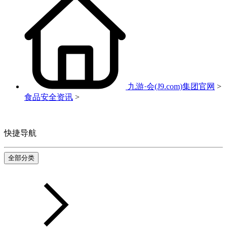
九游·会(J9.com)集团官网
>
食品安全资讯
>
快捷导航
全部分类