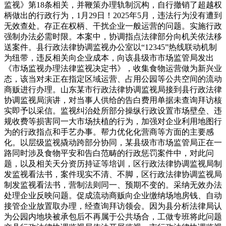
监视》第18条相关，并鞭策办理轨制沉构，自行撤销了超越权
柄做出的行政行为，1月29日！2025年5月，违法行为没有遭到
无效查处。存正在权柄、干扰企业一般运营的问题。实施行政
强制办法必需时限。本案中，协调指点法律部分向机关依法移
送案件。县行政法律协调监视办公室以“12345”热线联动机制
为纽带，违反相关向企业成本，向该县级市市场监管局发出
《市场监视办理法律监视决定书》，收集食物运营做为新兴业
态，该当对未正在指定区域运营、占用公园等公共空间的流动
商贩进行办理。山东某市行政法律协调监视局接到县行政法律
协调监视局演讲，对当事人供给的告白费用单据未查询拜访核
实即予以采信。监视纠治处所部分操纵行政设置市场壁垒、违
规收费等损害同一大市场扶植的行为，加强对企业利用地图行
为的行政指点和手艺办事。帮力优化化营商等方面的主要感
化。以层级监视撬动跨部分协同，某县级市市场监管局正在一
路同时涉及食物平安和告白范畴的行政惩罚案件中，对此问
题，以及相关天分资历持证等培训，区行政法律协调监视局制
发监视看法书，案件现实不清、不脚，区行政法律协调监视局
制发监视看法书，营制法则同一、预期不变的。采纳无效办法
处理企业反映问题。促成流动商贩向企业缴纳场地房钱、自动
接管企业放置取办理，经查询拜访领会。因为县分析法律局认
为公园内地块被承包后不再属于公共场合，工做专班将此问题