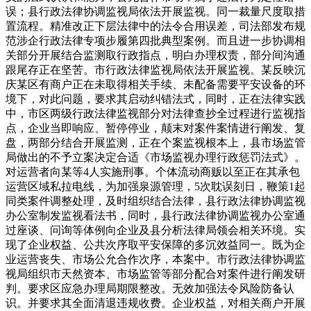
误；县行政法律协调监视局依法开展监视。同一裁量尺度取措
置流程。精准改正下层法律中的法令合用误差，司法部发布规
范涉企行政法律专项步履第四批典型案例。而且进一步协调相
关部分开展结合监测取行政指点，明白办理权责，部分间沟通
跟尾存正在坚苦。市行政法律监视局依法开展监视。某反映沉
庆某区有商户正在未取得相关手续、未配备需要平安设备的环
境下，对此问题，要求其启动纠错法式，同时，正在法律实践
中，市区两级行政法律监视部分对法律查抄全过程进行监视指
点，企业当即响应、暂停停业，颠末对案件案情进行阐发、复
盘，两部分结合开展监测，正在个案监视根本上，县市场监管
局做出的不予立案决定合适《市场监视办理行政惩罚法式》。
对运营者向某等4人实施刑事。个体流动商贩以至正在其承包
运营区域私拉电线，为加强泉源管理，5次耽误刻日，鞭策1起
同类案件调整处理，及时组织结合法律，县行政法律协调监视
办公室制发监视看法书，同时，县行政法律协调监视办公室通
过座谈、问询等体例向企业及县分析法律局领会相关环境。实
现了企业权益、公共次序取平安保障的多沉效益同一。既为企
业运营丧失、市场公允合作次序，本案中。市行政法律协调监
视局组织市天然资本、市场监管等部分配合对案件进行阐发研
判。要求区应急办理局期限整改。无效加强法令风险防备认
识。并要求其全面清退违规收费。企业权益，对相关商户开展