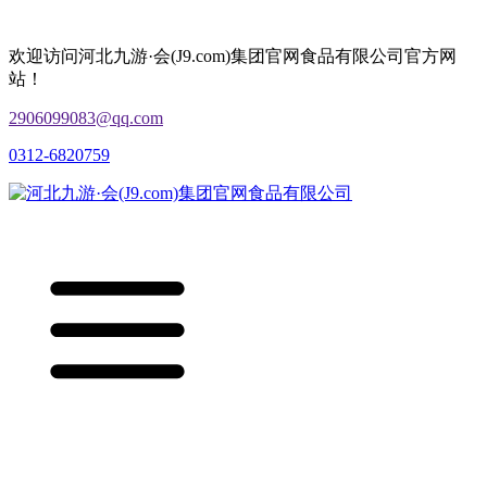
欢迎访问河北九游·会(J9.com)集团官网食品有限公司官方网
站！
2906099083@qq.com
0312-6820759