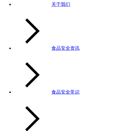
关于我们
食品安全资讯
食品安全常识