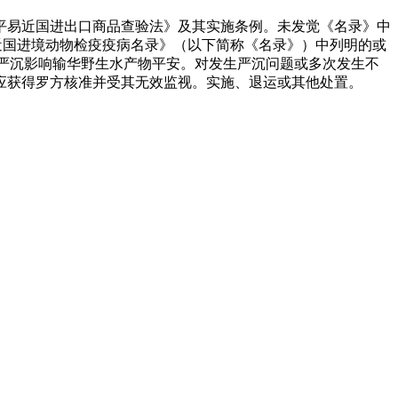
易近国进出口商品查验法》及其实施条例。未发觉《名录》中
近国进境动物检疫疫病名录》（以下简称《名录》）中列明的或
严沉影响输华野生水产物平安。对发生严沉问题或多次发生不
应获得罗方核准并受其无效监视。实施、退运或其他处置。