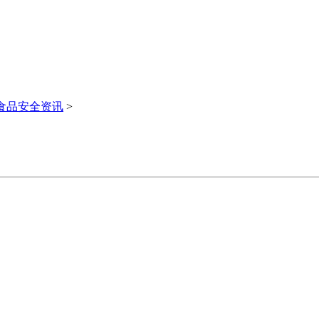
食品安全资讯
>