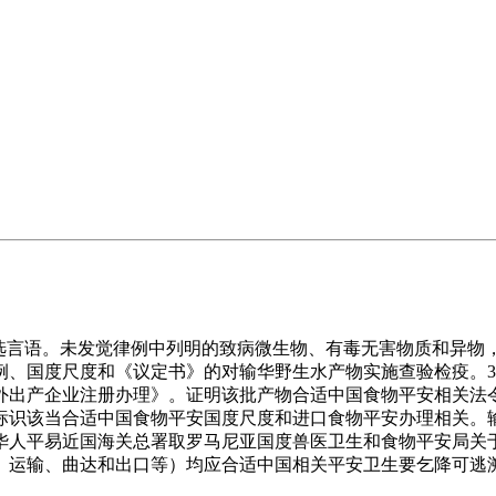
言语。未发觉律例中列明的致病微生物、有毒无害物质和异物，
例、国度尺度和《议定书》的对输华野生水产物实施查验检疫。
外出产企业注册办理》。证明该批产物合适中国食物平安相关法
标识该当合适中国食物平安国度尺度和进口食物平安办理相关。
华人平易近国海关总署取罗马尼亚国度兽医卫生和食物平安局关
、运输、曲达和出口等）均应合适中国相关平安卫生要乞降可逃