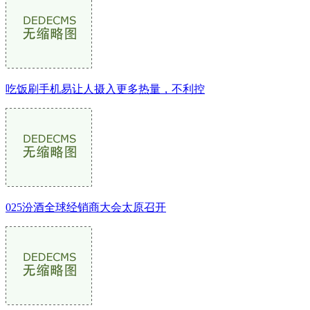
吃饭刷手机易让人摄入更多热量，不利控
025汾酒全球经销商大会太原召开