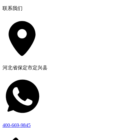
联系我们
河北省保定市定兴县
400-669-9845