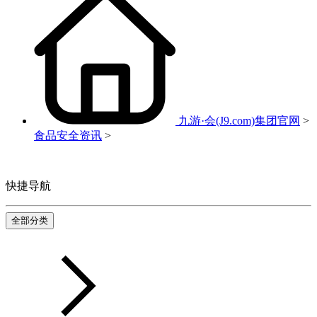
九游·会(J9.com)集团官网
>
食品安全资讯
>
快捷导航
全部分类