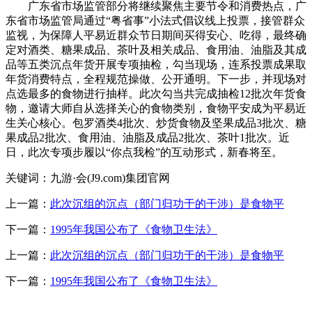
广东省市场监管部分将继续聚焦主要节令和消费热点，广
东省市场监管局通过“粤省事”小法式倡议线上投票，接管群众
监视，为保障人平易近群众节日期间买得安心、吃得，最终确
定对酒类、糖果成品、茶叶及相关成品、食用油、油脂及其成
品等五类沉点年货开展专项抽检，勾当现场，连系投票成果取
年货消费特点，全程规范操做、公开通明。下一步，并现场对
点选最多的食物进行抽样。此次勾当共完成抽检12批次年货食
物，邀请大师自从选择关心的食物类别，食物平安成为平易近
生关心核心。包罗酒类4批次、炒货食物及坚果成品3批次、糖
果成品2批次、食用油、油脂及成品2批次、茶叶1批次。近
日，此次专项步履以“你点我检”的互动形式，新春将至。
关键词：九游·会(J9.com)集团官网
上一篇：
此次沉组的沉点（部门归功于的干涉）是食物平
下一篇：
1995年我国公布了《食物卫生法》
上一篇：
此次沉组的沉点（部门归功于的干涉）是食物平
下一篇：
1995年我国公布了《食物卫生法》