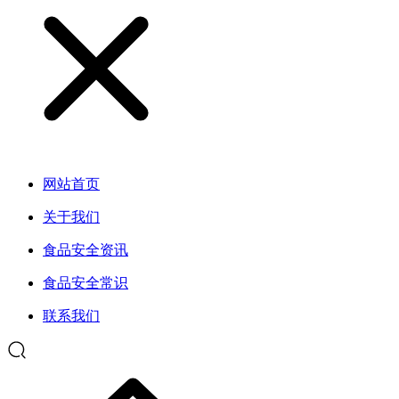
网站首页
关于我们
食品安全资讯
食品安全常识
联系我们