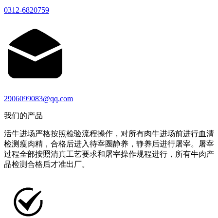
0312-6820759
2906099083@qq.com
我们的产品
活牛进场严格按照检验流程操作，对所有肉牛进场前进行血清
检测瘦肉精，合格后进入待宰圈静养，静养后进行屠宰。屠宰
过程全部按照清真工艺要求和屠宰操作规程进行，所有牛肉产
品检测合格后才准出厂。