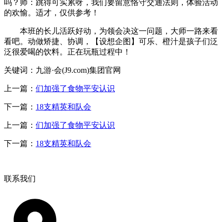
吗？师：跳得可实累呀，我们要留意恪守交通法则，体验活动
的欢愉。适才，仅供参考！
本班的长儿活跃好动，为领会决这一问题，大师一路来看
看吧。动做矫捷、协调，【设想企图】可乐、橙汁是孩子们泛
泛很爱喝的饮料。正在玩瓶过程中！
关键词：九游·会(J9.com)集团官网
上一篇：
们加强了食物平安认识
下一篇：
18支精英和队会
上一篇：
们加强了食物平安认识
下一篇：
18支精英和队会
联系我们