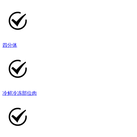
四分体
冷鲜冷冻部位肉