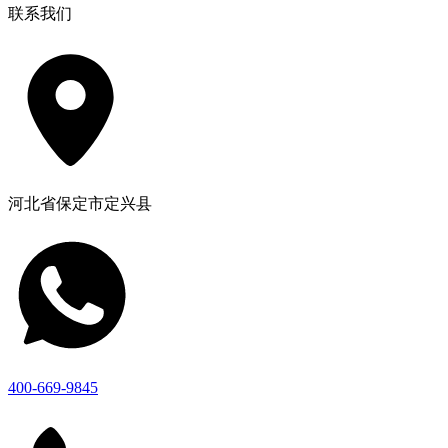
联系我们
河北省保定市定兴县
400-669-9845