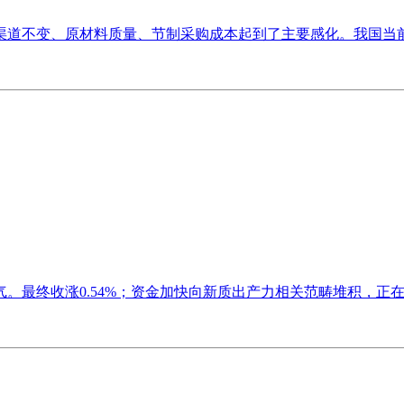
道不变、原材料质量、节制采购成本起到了主要感化。我国当前的
最终收涨0.54%；资金加快向新质出产力相关范畴堆积，正在当