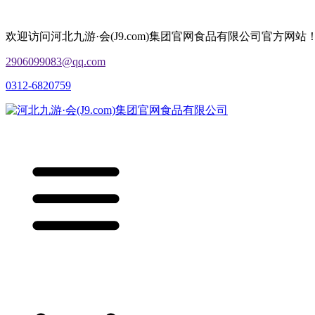
欢迎访问河北九游·会(J9.com)集团官网食品有限公司官方网站
2906099083@qq.com
0312-6820759