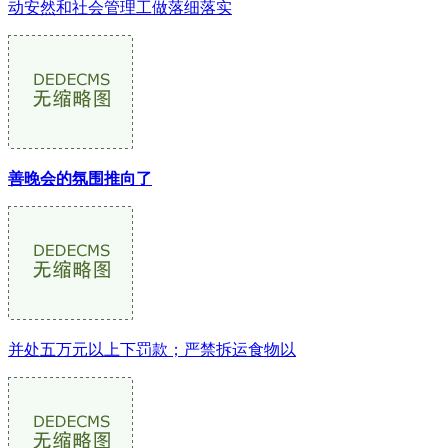
动安然和社会管理工做落细落实
善晚会的氛围推向了
并处五万元以上下罚款；严禁拆运食物以