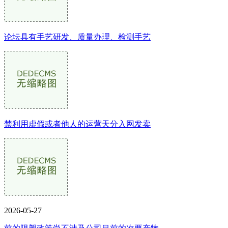
论坛具有手艺研发、质量办理、检测手艺
禁利用虚假或者他人的运营天分入网发卖
2026-05-27