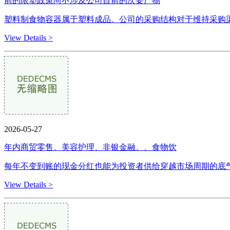
前的限塑政策尚不涉及公司目前的次要产物
塑料制食物容器属于塑料成品。公司的采购结构对于维持采购渠
View Details >
2026-05-27
年内商贸零售、美容护理、非银金融、、食物饮
每年不变到账的现金分红也能为投资者供给穿越市场周期的底气。
View Details >