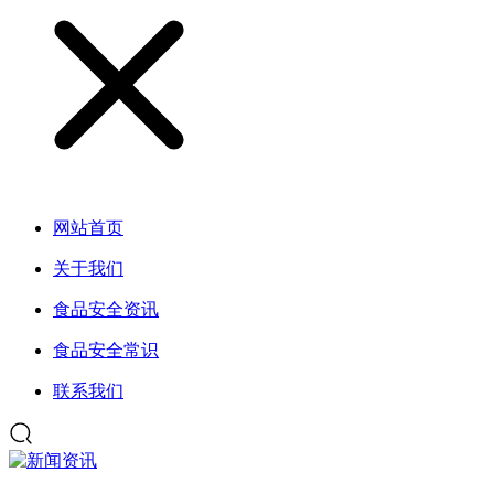
网站首页
关于我们
食品安全资讯
食品安全常识
联系我们