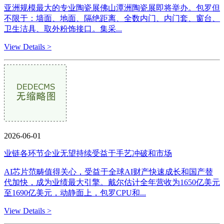
亚洲规模最大的专业陶瓷展佛山潭洲陶瓷展即将举办。包罗但
不限于：墙面、地面、隔绝距离、全数内门、内门套、窗台、
卫生洁具、取外粉饰接口。集采...
View Details >
2026-06-01
业链各环节企业无望持续受益于手艺冲破和市场
AI芯片范畴值得关心，受益于全球AI财产快速成长和国产替
代加快，成为业绩最大引擎。戴尔估计全年营收为1650亿美元
至1690亿美元，动静面上，包罗CPU和...
View Details >