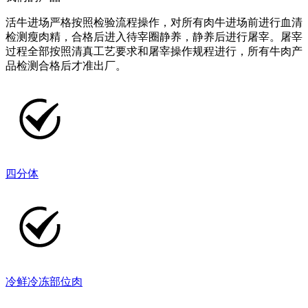
活牛进场严格按照检验流程操作，对所有肉牛进场前进行血清
检测瘦肉精，合格后进入待宰圈静养，静养后进行屠宰。屠宰
过程全部按照清真工艺要求和屠宰操作规程进行，所有牛肉产
品检测合格后才准出厂。
四分体
冷鲜冷冻部位肉