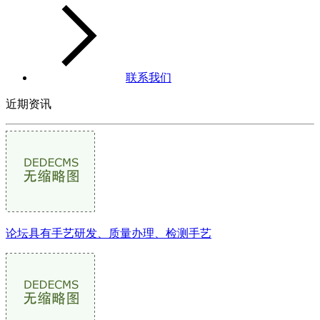
联系我们
近期资讯
论坛具有手艺研发、质量办理、检测手艺