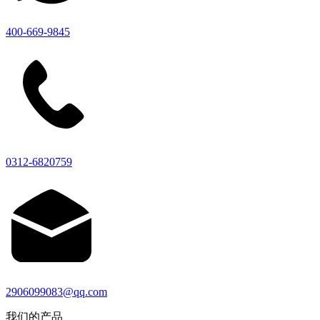
400-669-9845
0312-6820759
2906099083@qq.com
我们的产品