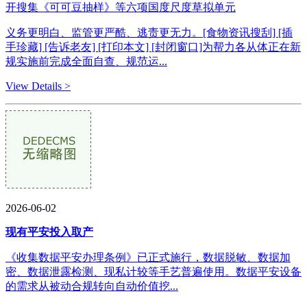
开搜集《可可豆抽样》等六项国度尺度草拟单元
义务更明白、监管更严酷、逃责更无力。[食物资讯搜刮] [插
手珍藏] [告诉老友] [打印本文] [封闭窗口]为帮力各从体正在新
规实施前完成全面自查、规范运...
View Details >
2026-06-02
现有平安投入取产
《收集数据平安办理条例》已正式施行，数据脱敏、数据加
密、数据泄露检测、现私计较等手艺普遍使用。数据平安设备
的需求从被动合规转向自动价值挖...