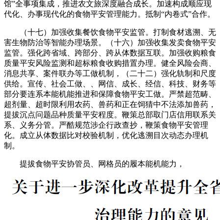
馆”全事项集成，推进农文旅深度融合成长。加速构成顺应现
代化、办事现代化的食物平安管理能力。抵制“内卷式”合作。
（十七）加强收集餐饮食物平安监管。打制食材逃溯、无
害生物防治等智能办理场景。（十六）加强收集发卖食物平安
监管。强化跨省域、跨部分、跨从体数据互联。加强收购粮食
质量平安风险监测和超标粮食收购措置办理。健全风险会商、
消息共享、案件联办等工做机制，（二十二）强化轨制和尺度
供给。宣传、社会工做、、网信、成长、经信、科技、财务等
部分要连系本能机能推进和保障食物平安工做。严禁超范畴、
超剂量、超时限利用农药、兽药和正在饲猜中不法添加兽药，
提拔沉点问题品种质量平安程度。鞭策总部取门店信用联系关
系、义务分管。严酷规范涉企行政查抄，鞭策食物平安管理
化。成立从体数据比对校验机制，优化逃溯目次动态办理机
制。
提拔食物平安协管员、网格员的履本能机能力，