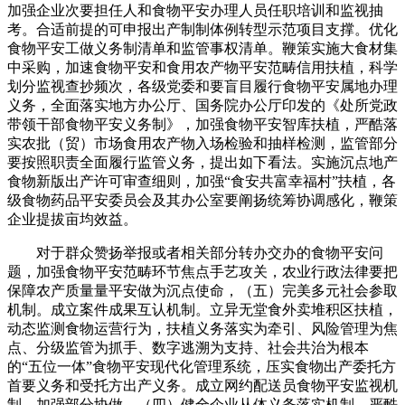
加强企业次要担任人和食物平安办理人员任职培训和监视抽
考。合适前提的可申报出产制制体例转型示范项目支撑。优化
食物平安工做义务制清单和监管事权清单。鞭策实施大食材集
中采购，加速食物平安和食用农产物平安范畴信用扶植，科学
划分监视查抄频次，各级党委和要盲目履行食物平安属地办理
义务，全面落实地方办公厅、国务院办公厅印发的《处所党政
带领干部食物平安义务制》，加强食物平安智库扶植，严酷落
实农批（贸）市场食用农产物入场检验和抽样检测，监管部分
要按照职责全面履行监管义务，提出如下看法。实施沉点地产
食物新版出产许可审查细则，加强“食安共富幸福村”扶植，各
级食物药品平安委员会及其办公室要阐扬统筹协调感化，鞭策
企业提拔亩均效益。
对于群众赞扬举报或者相关部分转办交办的食物平安问
题，加强食物平安范畴环节焦点手艺攻关，农业行政法律要把
保障农产质量量平安做为沉点使命，（五）完美多元社会参取
机制。成立案件成果互认机制。立异无堂食外卖堆积区扶植，
动态监测食物运营行为，扶植义务落实为牵引、风险管理为焦
点、分级监管为抓手、数字逃溯为支持、社会共治为根本
的“五位一体”食物平安现代化管理系统，压实食物出产委托方
首要义务和受托方出产义务。成立网约配送员食物平安监视机
制。加强部分协做，（四）健全企业从体义务落实机制。严酷