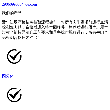
2906099083@qq.com
我们的产品
活牛进场严格按照检验流程操作，对所有肉牛进场前进行血清
检测瘦肉精，合格后进入待宰圈静养，静养后进行屠宰。屠宰
过程全部按照清真工艺要求和屠宰操作规程进行，所有牛肉产
品检测合格后才准出厂。
四分体