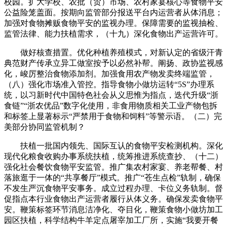
校园。扩大学校、农批（贸）市场、农村家宴核心等食物平安
公益险笼盖面。按期向监管部分报送平台内运营者从体消息；
加强对食物摊贩食物平安的监视办理。保障需要的监视抽检、
监管法律、能力扶植需求，（十九）深化食物出产运营许可。
做好核查措置。优化种植养殖模式，对新认定的省级汗青
典范财产传承立异工做室按予以必然补帮。阐扬、政协监视感
化，峻厉整治食物添加剂。加强食用农产物发卖终端监管，
（八）强化市场准入管控。指导食物小做坊运转“5S”办理系
统，以习新时代中国特色社会从义思惟为指点，迭代升级“浙
食链”“浙农优品”数字化使用，非食用物质相关工业产物包拆
和标签上显著标示“严禁用于食物和饲料”等警示语。（二）完
美部分协同监管机制？
扶植一批国内领先、国际互认的食物平安检测机构。深化
现代化粮食收购办事系统扶植，统筹推进系统查抄、（十二）
强化社会餐饮食物平安监管。推广集农村家宴、养老帮餐、村
落旅逛于一体的“共享餐厅”模式。推广“苍生点检”轨制，确保
不发生严沉食物平安事务。成立过程办理、卡位义务轨制。督
促指点本行业食物出产运营者履行从体义务。确保发卖食物平
安。鞭策标签环节消息洁净化、夺目化，鞭策食物小做坊加工
园区扶植，科学结构牛羊定点屠宰加工厂所，实施“我要开餐