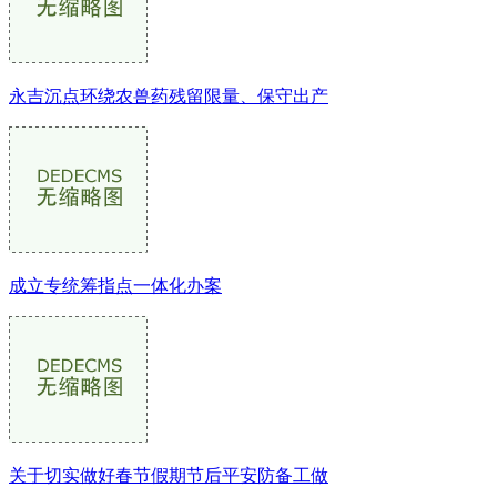
永吉沉点环绕农兽药残留限量、保守出产
成立专统筹指点一体化办案
关于切实做好春节假期节后平安防备工做