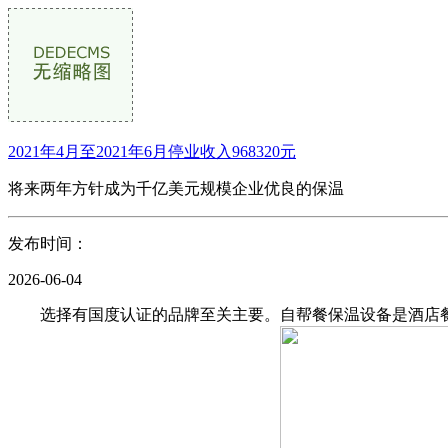
2021年4月至2021年6月停业收入968320元
将来两年方针成为千亿美元规模企业优良的保温
发布时间：
2026-06-04
选择有国度认证的品牌至关主要。自帮餐保温设备是酒店餐饮