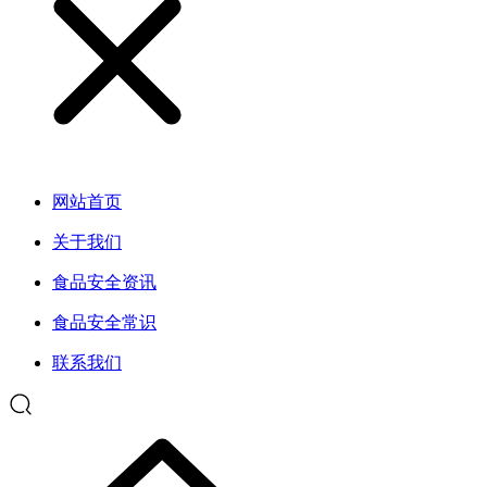
网站首页
关于我们
食品安全资讯
食品安全常识
联系我们