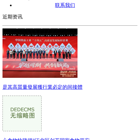
联系我们
近期资讯
是其高質量發展獲行業必定的间接體