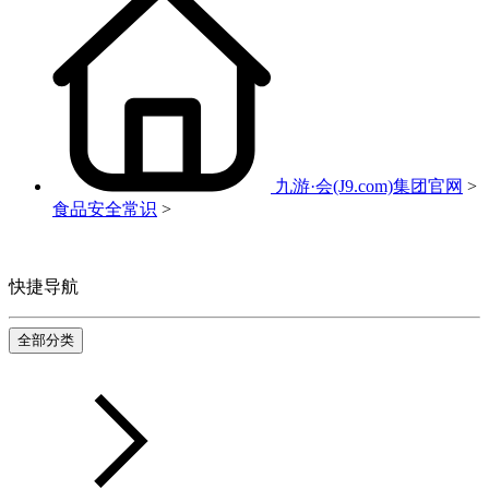
九游·会(J9.com)集团官网
>
食品安全常识
>
快捷导航
全部分类