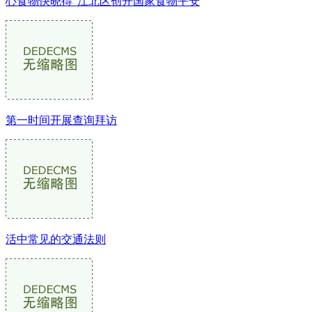
心食物快晓得”江北区创开国家食物平安
第一时间开展查询拜访
活中常见的交通法则