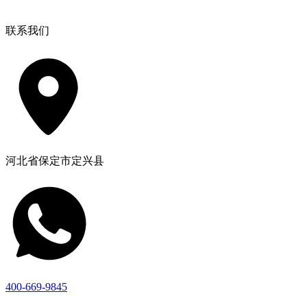
联系我们
河北省保定市定兴县
400-669-9845