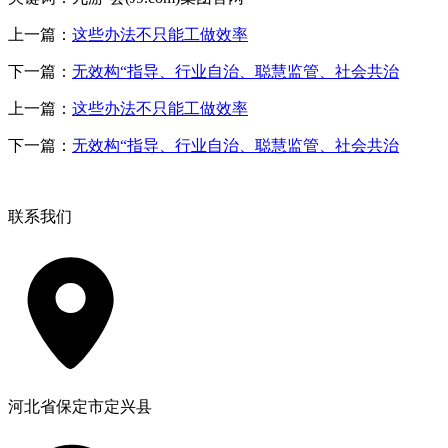
上一篇：
这些办法不只能工做效率
下一篇：
无效构“指导、行业自治、聪慧监管、社会共治
上一篇：
这些办法不只能工做效率
下一篇：
无效构“指导、行业自治、聪慧监管、社会共治
联系我们
河北省保定市定兴县