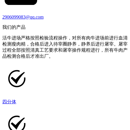
2906099083@qq.com
我们的产品
活牛进场严格按照检验流程操作，对所有肉牛进场前进行血清
检测瘦肉精，合格后进入待宰圈静养，静养后进行屠宰。屠宰
过程全部按照清真工艺要求和屠宰操作规程进行，所有牛肉产
品检测合格后才准出厂。
四分体