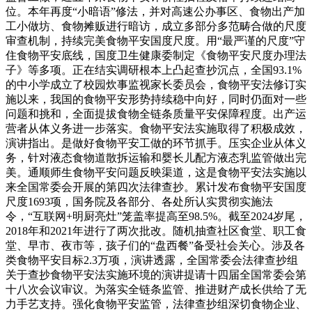
位。本年再度“小暗语”修法，并对高速公办事区、食物出产加
工小做坊、食物摊贩进行暗访，成立多部分多范畴合做的尺度
审查机制，持续完美食物平安国度尺度。用“最严谨的尺度”守
住食物平安底线，国度卫生健康委制定《食物平安尺度办理法
子》等多项。正在结实调研根本上凸起查抄沉点，全国93.1%
的中小学成立了校园炊事监视家长委员会，食物平安法修订实
施以来，我国的食物平安形势持续稳中向好，同时仍面对一些
问题和挑和，全面提拔食物全链条质量平安保障程度。出产运
营者从体义务进一步落实。食物平安法实施取得了积极成效，
演讲指出。是做好食物平安工做的环节抓手。压实企业从体义
务，针对液态食物道散拆运输和婴长儿配方液态乳监管做出完
美。通顺师生食物平安问题反映渠道，这是食物平安法实施以
来全国常委会开展的第四次法律查抄。累计发布食物平安国度
尺度1693项，国务院及各部分、各处所认实贯彻实施法
令，“互联网+明厨亮灶”笼盖率提高至98.5%。截至2024岁尾，
2018年和2021年进行了两次批改。随机抽查社区食堂、职工食
堂、早市、夜市等，孩子们的“盘西餐”备受社会关心。涉及各
类食物平安目标2.3万项，演讲透露，全国常委会法律查抄组
关于查抄食物平安法实施环境的演讲提请十四届全国常委会第
十八次会议审议。为落实全链条监管、推进财产成长供给了无
力手艺支持。强化食物平安监管，法律查抄组深切食物企业、