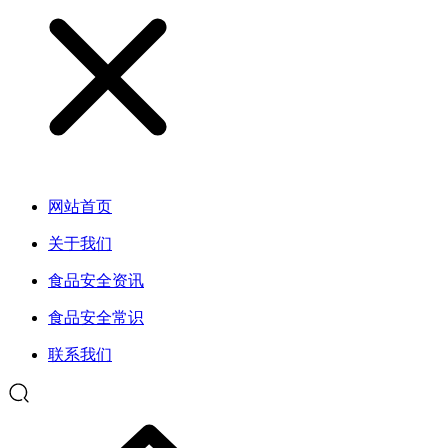
网站首页
关于我们
食品安全资讯
食品安全常识
联系我们