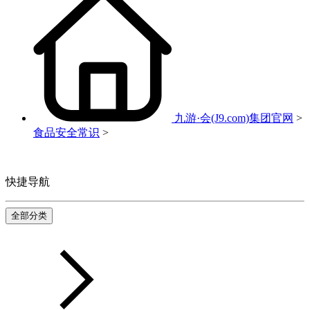
九游·会(J9.com)集团官网
>
食品安全常识
>
快捷导航
全部分类