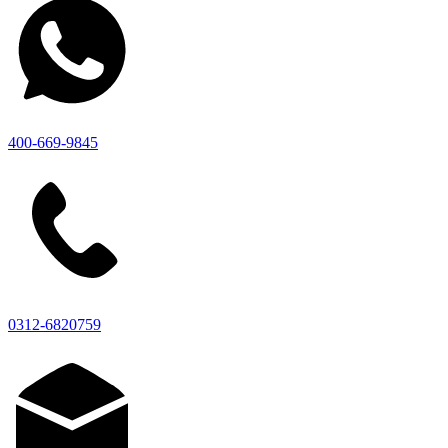
400-669-9845
0312-6820759