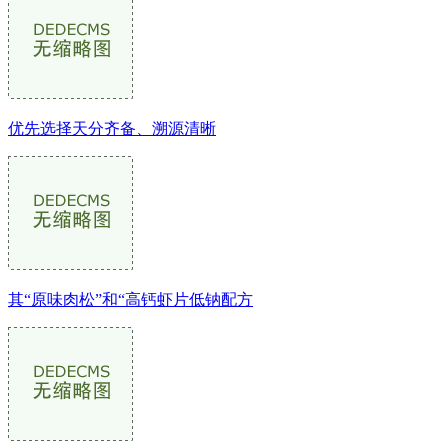
优先选择天分齐备、溯源清晰
其“原味肉松”和“高钙虾片低钠配方