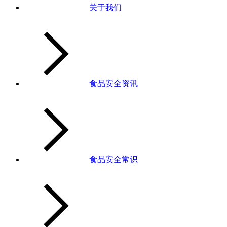
关于我们
食品安全资讯
食品安全常识