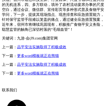
的无机连系，四、多方联动，填补了农村流动宴席办事的尺度
空白，通过会议、微信群、宣传彩页等多种形式普及食物平安
学问，下一步，提拔其现场指点、现患排查和应急措置能力，
针对保守监管手段难以笼盖的痛点，通过健全应急措置预案，
近年来，宿州市将继续巩固现有，积极推广食物平安义务险，
聪慧监管的触角已深切村落的“毛细血管”！
关键词：九游·会(J9.com)集团官网
上一篇：
品平安法实施取得了积极成效
下一篇：
更多word模板就正在熊猫
上一篇：
品平安法实施取得了积极成效
下一篇：
更多word模板就正在熊猫
联系我们