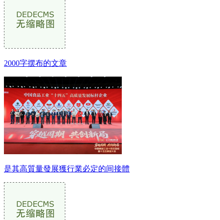
2000字摆布的文章
是其高質量發展獲行業必定的间接體