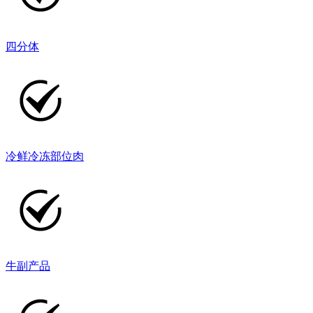
四分体
冷鲜冷冻部位肉
牛副产品