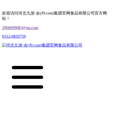
欢迎访问河北九游·会(J9.com)集团官网食品有限公司官方网
站！
2906099083@qq.com
0312-6820759