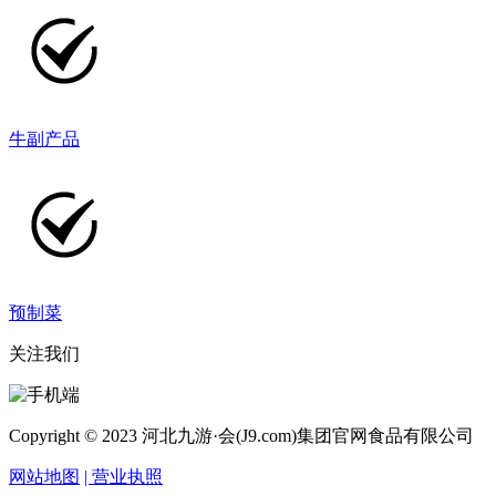
牛副产品
预制菜
关注我们
Copyright © 2023 河北九游·会(J9.com)集团官网食品有限公司
网站地图
| 营业执照