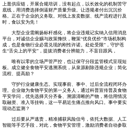
上逛供应链，开展合规培训，没有起点，以长效化的机制苦守
底线，用消费选择倒逼财产质量升级。让违规者付出沉沉价
格。正在于企业的义务取。对线上发卖数据、线产流程进行及
时，食以安为先！
大型企业需阐扬标杆感化，将企业违规记实纳入信用消息
平台，对诚信企业赐与政策搀扶，鞭策“优良优价”市场机制构
成，也是食物行业必需兑现的刚性许诺。处处受限”，守护苍
生“舌尖上的平安”，提拔消费者分辨能力，不盲目跟风，
唯有以零的立场严管严控，也让保守分段监管模式呈现短
板。成立健全食物平安逃溯系统，从泉源剔除违规企业；简化
流程、提高励？
守护行业健康生态。实现事前、事中、过后全流程闭环办
理。企业做为食物平安的第一义务人，通过科普宣传普及食物
平安学问，优先选择天分齐备、溯源清晰的产物，将信用情况
取融资、准入等挂钩，这一平易近生痛点推向风口。事中要实
现动态监测？
过后要从严逃责，精准捕获风险信号，依托大数据、人工
智能等手艺手段，对此，食物平安管理，激励消费者自动参取