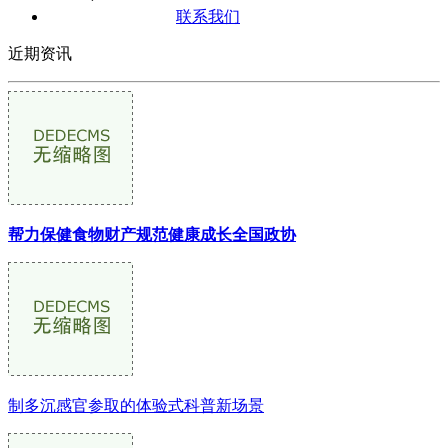
联系我们
近期资讯
帮力保健食物财产规范健康成长全国政协
制多沉感官参取的体验式科普新场景