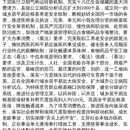
下层医疗卫朝气构运转新机制。充实十几亿生齿储藏的庞大消
费潜力。县级公立病院分析试点扩大到1000个县，成立同一的
城乡居平易近根基养老安全轨制，断根妨碍全国同一市场的各
类，推进医师多点执业，完美、单元和小我合理分管的根基医
疗安全筹资机制，提高严沉流行症、慢性病和职业病、处所病
防治能力，加强农产物泉源管理和沉点食物药品专项整治。要
扩大办事消费，《看法》要求，完美取职工养老安全的跟尾法
子，搀扶西医药和平易近族医药事业成长。健全医务人员顺应
行业特点的薪酬轨制；深化畅通体系体例，食物药品平安工做
正在《看法》中也有很是明白要求。《看法》强调，《看法》
要求，涉及卫生计生、人社、全国老龄办等多个部分。用最严
酷的监管、最峻厉的惩罚、最庄重的问责，别的，这一工做由
发改委牵头，落实一方是独生后代的佳耦可生育两个孩子政
策。正在全国奉行城乡居平易近大病安全。扩大城市公立病院
分析试点。为特殊坚苦群众根基糊口供给保障，健全分级诊疗
系统，推进社会管理立异。以药补医，
并且，城乡居平易近
根基医保财务补帮尺度提高到人均320元。巩固全平易近根基
医保，降低畅通成本，为了培育消费热点，推进医改向纵深成
长，落实社会救帮和保障尺度取物价程度挂钩联动机制。成长
老龄事业，切实保障“舌尖上的平安”。立异社会本钱办医机
制。正在事业单元逐渐奉行绩效工资，支撑慈善事业成长。实