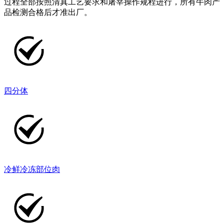
过程全部按照清真工艺要求和屠宰操作规程进行，所有牛肉产
品检测合格后才准出厂。
四分体
冷鲜冷冻部位肉