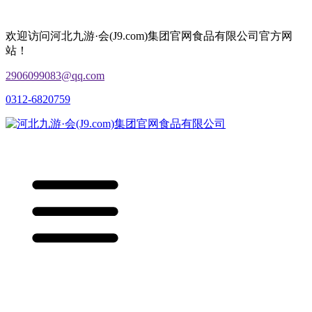
欢迎访问河北九游·会(J9.com)集团官网食品有限公司官方网
站！
2906099083@qq.com
0312-6820759