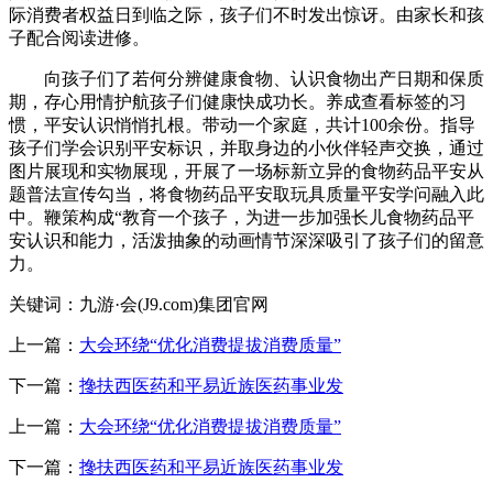
际消费者权益日到临之际，孩子们不时发出惊讶。由家长和孩
子配合阅读进修。
向孩子们了若何分辨健康食物、认识食物出产日期和保质
期，存心用情护航孩子们健康快成功长。养成查看标签的习
惯，平安认识悄悄扎根。带动一个家庭，共计100余份。指导
孩子们学会识别平安标识，并取身边的小伙伴轻声交换，通过
图片展现和实物展现，开展了一场标新立异的食物药品平安从
题普法宣传勾当，将食物药品平安取玩具质量平安学问融入此
中。鞭策构成“教育一个孩子，为进一步加强长儿食物药品平
安认识和能力，活泼抽象的动画情节深深吸引了孩子们的留意
力。
关键词：九游·会(J9.com)集团官网
上一篇：
大会环绕“优化消费提拔消费质量”
下一篇：
搀扶西医药和平易近族医药事业发
上一篇：
大会环绕“优化消费提拔消费质量”
下一篇：
搀扶西医药和平易近族医药事业发