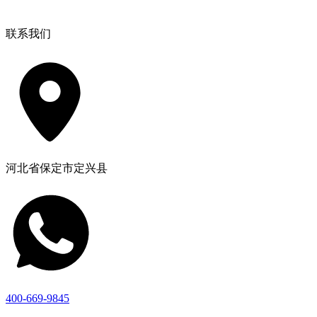
联系我们
河北省保定市定兴县
400-669-9845