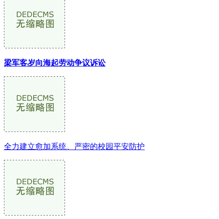
梁军客岁向海起劳动争议诉讼
全力建立愈加系统、严密的校园平安防护