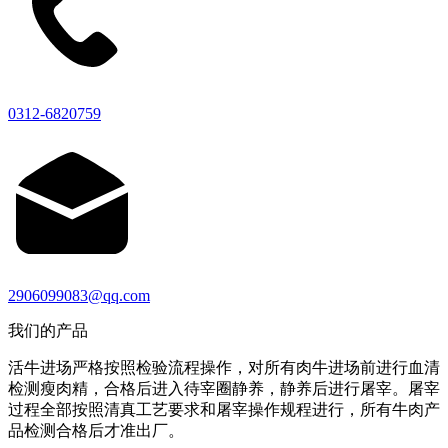
0312-6820759
2906099083@qq.com
我们的产品
活牛进场严格按照检验流程操作，对所有肉牛进场前进行血清
检测瘦肉精，合格后进入待宰圈静养，静养后进行屠宰。屠宰
过程全部按照清真工艺要求和屠宰操作规程进行，所有牛肉产
品检测合格后才准出厂。