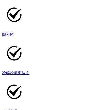
四分体
冷鲜冷冻部位肉