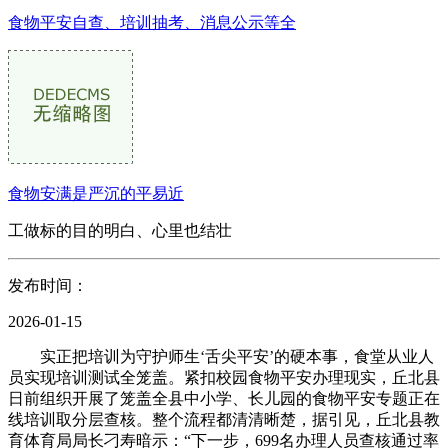
食物平安自查、培训抽考、消息公示等全
食物安满是严沉的平易近
工做标的目的明白、心里也结壮
发布时间：
2026-01-15
实正把培训为守护师生‘舌尖平安’的硬本事，食堂从业人
员实现培训测试全笼盖。紧扣校园食物平安办理现实，丘北县
日前组织开展了笼盖全县中小学、长儿园的食物平安专题正在
线培训取分层查核。整个流程都清清晰楚，据引见，丘北县教
育体育局局长刁寿暗示：“下一步，699名办理人员查核通过率