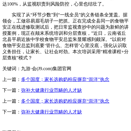
达100%，从监视职责到风险防控，心里也结壮了。
实现了从“环节少数”到“一线全员”的义务链条全笼盖。据
领会，工做容易眉毛胡子一把抓。正在完成全县同一的食物平
安正在线进修取测试后，把日常监视查抄中的问题为新鲜的讲
授案例，现正在颠末系统培训和分层查核，”近日，云南省丘
北县平易近族中学校食物平安总监朱显耀感到颇深。“以前对
食物平安总监到底要‘管什么、怎样管’心里没底，强化认识取
义务担任，让家长、让社会对劲。本次培训采用“精准课程+分
层查核”模式？
关键词：九游·会(J9.com)集团官网
上一篇：
多个国度；家长选购奶粉应摒弃“崇洋”执念
下一篇：
弥补大健康行业范畴的人才缺
上一篇：
多个国度；家长选购奶粉应摒弃“崇洋”执念
下一篇：
弥补大健康行业范畴的人才缺