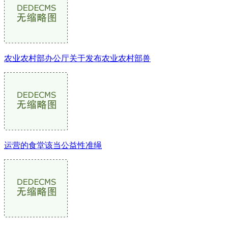
农业农村部办公厅关于发布农业农村部兽
运营的食堂该当公益性准绳