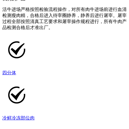
活牛进场严格按照检验流程操作，对所有肉牛进场前进行血清
检测瘦肉精，合格后进入待宰圈静养，静养后进行屠宰。屠宰
过程全部按照清真工艺要求和屠宰操作规程进行，所有牛肉产
品检测合格后才准出厂。
四分体
冷鲜冷冻部位肉