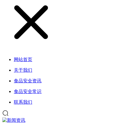
网站首页
关于我们
食品安全资讯
食品安全常识
联系我们