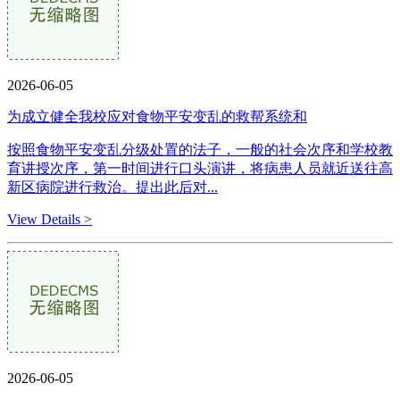
2026-06-05
为成立健全我校应对食物平安变乱的救帮系统和
按照食物平安变乱分级处置的法子，一般的社会次序和学校教
育讲授次序，第一时间进行口头演讲，将病患人员就近送往高
新区病院进行救治。提出此后对...
View Details >
2026-06-05