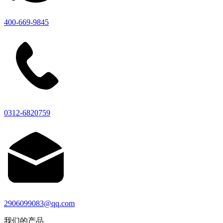
400-669-9845
0312-6820759
2906099083@qq.com
我们的产品