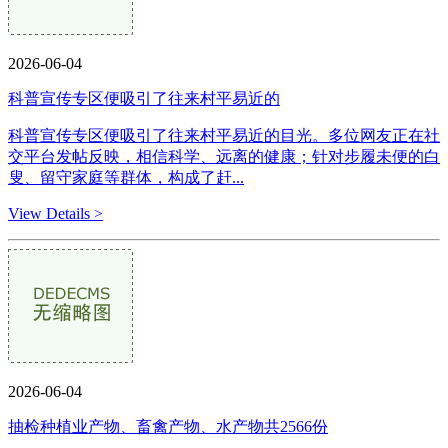
2026-06-04
科普宣传专区便吸引了往来村平易近的
科普宣传专区便吸引了往来村平易近的目光。多位网友正在社
交平台发帖反映，相信科学、远离的健康；针对步履未便的白
叟、留守家庭等群体，构成了赶...
View Details >
2026-06-04
抽检种植业产物、畜禽产物、水产物共2566份