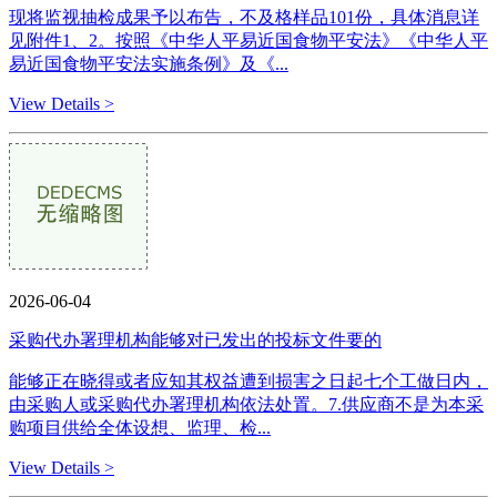
现将监视抽检成果予以布告，不及格样品101份，具体消息详
见附件1、2。按照《中华人平易近国食物平安法》《中华人平
易近国食物平安法实施条例》及《...
View Details >
2026-06-04
采购代办署理机构能够对已发出的投标文件要的
能够正在晓得或者应知其权益遭到损害之日起七个工做日内，
由采购人或采购代办署理机构依法处置。7.供应商不是为本采
购项目供给全体设想、监理、检...
View Details >