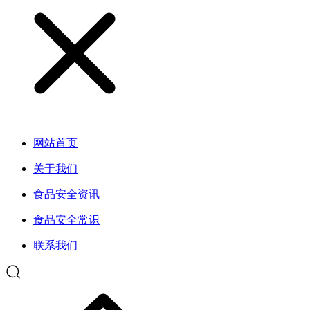
网站首页
关于我们
食品安全资讯
食品安全常识
联系我们