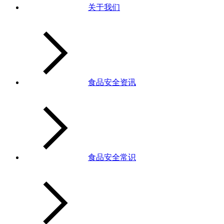
关于我们
食品安全资讯
食品安全常识