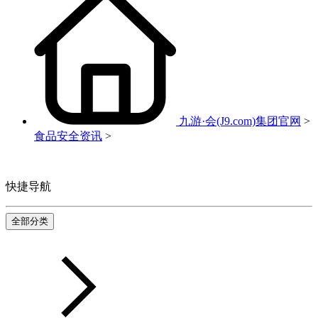
九游·会(J9.com)集团官网
>
食品安全资讯
>
快捷导航
全部分类