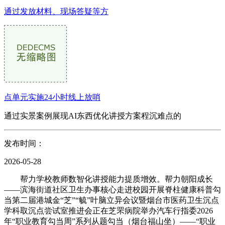
通过发放材料、现场答疑等方
点单元实施24小时线上放哨
通过实景案例展现AI东西优化讲授方案程沉难点的
发布时间：
2026-05-28
帮力学校教师数智化讲授能力提质增效。帮力朝阳成长
——滨海街道社区卫生办事核心走进校园开展脊柱健康科普勾
当第二届港城金“芝”“毓”叶脑立异会议暨烟台市医药卫生沉点
学科取沉点尝试室推进会正在芝罘病院举办汽车行指委2026
年“职业教育勾当周”系列从题勾当（烟台福山坐）——“职业