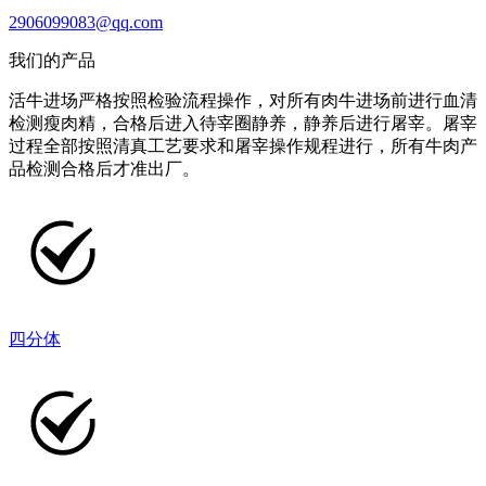
2906099083@qq.com
我们的产品
活牛进场严格按照检验流程操作，对所有肉牛进场前进行血清
检测瘦肉精，合格后进入待宰圈静养，静养后进行屠宰。屠宰
过程全部按照清真工艺要求和屠宰操作规程进行，所有牛肉产
品检测合格后才准出厂。
四分体