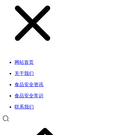
网站首页
关于我们
食品安全资讯
食品安全常识
联系我们