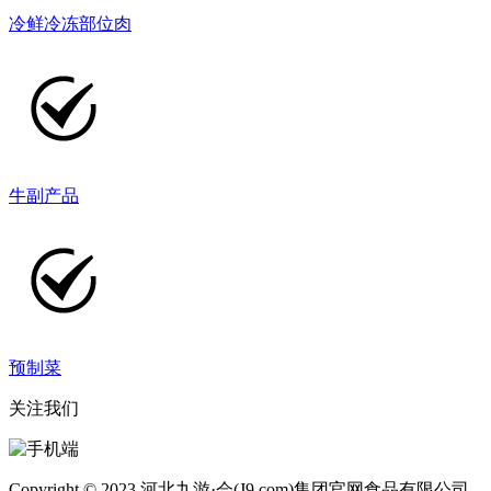
冷鲜冷冻部位肉
牛副产品
预制菜
关注我们
Copyright © 2023 河北九游·会(J9.com)集团官网食品有限公司