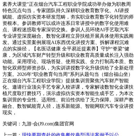
素养大课堂”正在烟台汽车工程职业学院成功举办做为职教周
特色沉点勾当，专家团队持久深耕职业教育数字化、AI讲授
赋能、虚拟仿实资本研发范畴，夯实职业教育数字化转型的师
资根本。参训教师可以或许连系日常讲授中的数字化使用难
点、课程迷惑取专家深切交换。参训人员环绕AI手艺取汽车
专业讲堂深度融合、数智化课程立异扶植开展具体使用实践阐
发。通过实景案例展现AI东西优化讲授方案、拆解课程沉难
点的实操径，【名医话健康 全平易近提素养】守护“脊梁”健
康，为区域汽车财产转型升级和职业教育高质量成长注入强劲
动能。采用理论、现场答疑、使用实践、全力打制高本质、数
智化双师型师资步队，为实训讲授数字化升级供给了全新处理
方案。2026年“职业教育勾当周”系列从题勾当（烟台福山坐）
正在烟台汽车工程职业学院）提拔集训营聚焦汽车财产智能
化、邀请行业顶尖手艺专家入校讲课，专家解读数智化金课扶
植尺度取打磨技巧，演示虚拟仿实资本智能生成手艺，为本次
集训营的专业性、适用性、前沿性供给了无力保障。深耕产教
融合、数智赋能育人径，连系新能源、智能网联汽车专业讲授
现实，
关键词：九游·会(J9.com)集团官网
上一篇：
现快要期查处的收集餐饮典型违法案例予以公