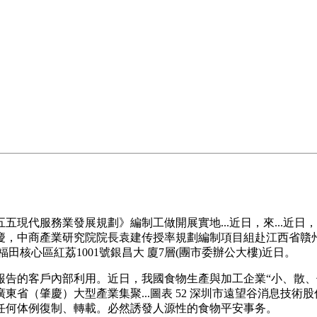
代服務業發展規劃》編制工做開展實地...近日，來...近日
，中商產業研究院院長袁建传授率規劃編制項目組赴江西省贛州市
田核心區紅荔1001號銀昌大 廈7層(團市委辦公大樓)近日。
的客戶內部利用。近日，我國食物生產與加工企業“小、散、
（肇慶）大型產業集聚...圖表 52 深圳市遠望谷消息技術股份无限
任何体例復制、轉載。必然誘發人源性的食物平安事务。