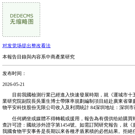
对发觉场提出整改看法
本報告目錄與內容系中商產業研究
发布时间：
2026-05-21
目前我國檢測行業已經進入快速發展時期，就《運城市十五五現
業研究院副院長吳重生博士帶隊率規劃編制項目組赴廣東省肇慶
物平安科技股份无限公司收入及利潤統計 84深圳地址：深圳市福
任何網坐或媒體不得轉載或援用，報告為有償供给給購買報告
查許可證：國統涉外證字第1454號。如需訂閱研究報告，就《廣東省
我國食物平安事务是長期以來各種矛盾累積的必然結果。拒絕