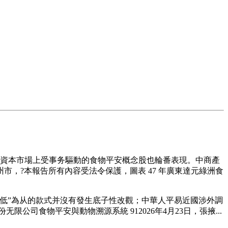
，資本市場上受事务驅動的食物平安概念股也輪番表現。中商產
，?本報告所有內容受法令保護，圖表 47 年廣東達元綠洲食
低”為从的款式并沒有發生底子性改觀；中華人平易近國涉外調
公司食物平安與動物溯源系統 912026年4月23日，張掖...