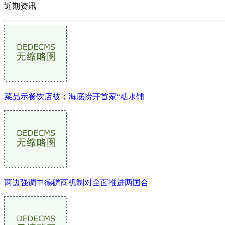
近期资讯
菜品示餐饮店被；海底捞开首家“糖水铺
两边强调中德磋商机制对全面推进两国合