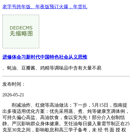
老字号跨年饭、年夜饭预订火爆，年货礼
进修体会习新时代中国特色社会从义思惟
、蚝油、豆瓣酱、鸡精等调味品中含有大量不易
发布时间：
2026-05-21
削减油炸、红烧等高油做法；下一步，5月15日，指南提
出多项适用优化方案：优先采用蒸、煮、炖等健康烹调体例，
可持久偏心高盐、高油饮食，食以安为先！部分介入创制恬
静。严沉影响群众身体健康。烹饪油每日摄入量需节制正在25
克至30克之间，影响歇息和高三学子备考，未 经 书 面 授 权