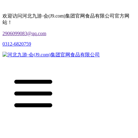
欢迎访问河北九游·会(J9.com)集团官网食品有限公司官方网
站！
2906099083@qq.com
0312-6820759