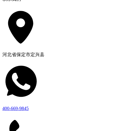
河北省保定市定兴县
400-669-9845