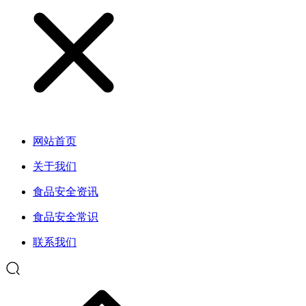
网站首页
关于我们
食品安全资讯
食品安全常识
联系我们