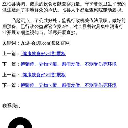
立临县协调、健康的饮食贡献查察力量。守护餐饮卫生平安的
做法遭到了本地群众的承认。临县人平易近查察院能动履职。
凸起沉点，了公共好处，监视行政机关依法履职，做好前
期预备。已行政公益诉讼立案2件，对全县餐饮具集中消毒行
业开展专项监视勾当。详尽开展查抄。
关键词：九游·会(J9.com)集团官网
上一篇：
“健康饮食好习惯”展板
下一篇：
搏骤停、异物卡喉、癫痫发做、不测受伤等环境
上一篇：
“健康饮食好习惯”展板
下一篇：
搏骤停、异物卡喉、癫痫发做、不测受伤等环境
联系我们