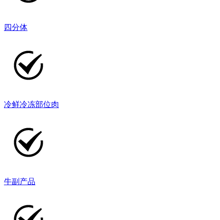
四分体
冷鲜冷冻部位肉
牛副产品