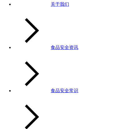
关于我们
食品安全资讯
食品安全常识