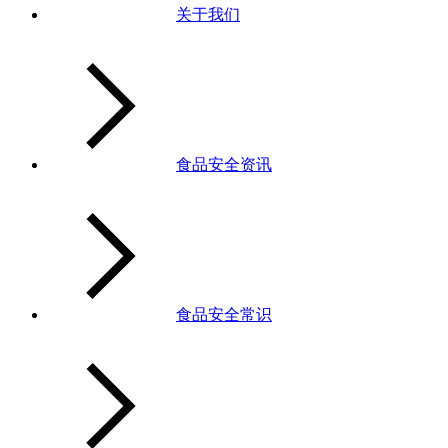
关于我们
食品安全资讯
食品安全常识