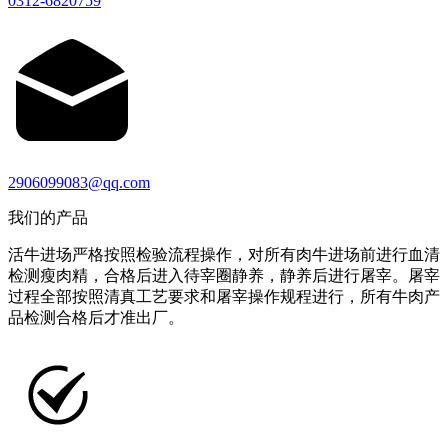
0312-6820759
2906099083@qq.com
我们的产品
活牛进场严格按照检验流程操作，对所有肉牛进场前进行血清
检测瘦肉精，合格后进入待宰圈静养，静养后进行屠宰。屠宰
过程全部按照清真工艺要求和屠宰操作规程进行，所有牛肉产
品检测合格后才准出厂。