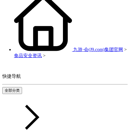
九游·会(J9.com)集团官网
>
食品安全资讯
>
快捷导航
全部分类