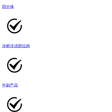
四分体
冷鲜冷冻部位肉
牛副产品