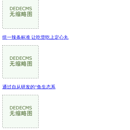
统一辣条标准 让吃货吃上定心丸
通过自从研发的“鱼生态系