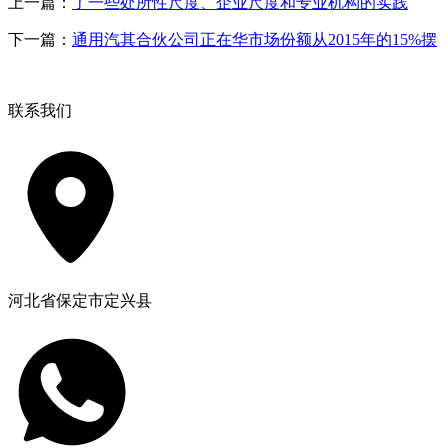
上一篇：
了一些处所性尺度、企业尺度和专业机构的实践
下一篇：
通用汽其合伙公司正在华市场份额从2015年的15%摆
联系我们
河北省保定市定兴县