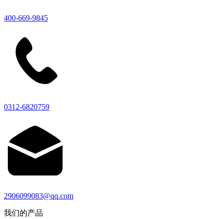
400-669-9845
0312-6820759
2906099083@qq.com
我们的产品