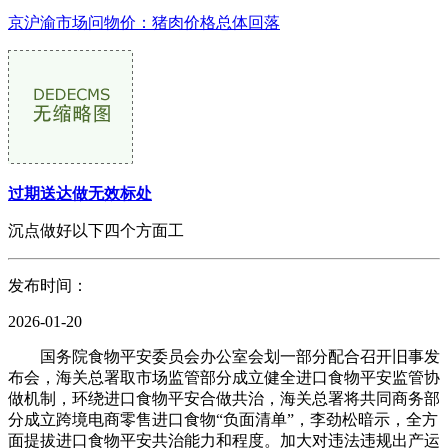
京沪渝市场问物价：猪肉价格总体回落
过期送达做无效标处
沉点做好以下四个方面工
发布时间：
2026-01-20
国务院食物平安委员会办公室会划一部分配合召开旧事发
布会，海关总署取市场监管部分成立健全进口食物平安监管协
做机制，环绕进口食物平安合做共治，海关总署将共同商务部
分成立跨境电商零售进口食物“负面清单”，李劲松暗示，全方
面提拔进口食物平安共治能力和程度。加大对违法违规出产运