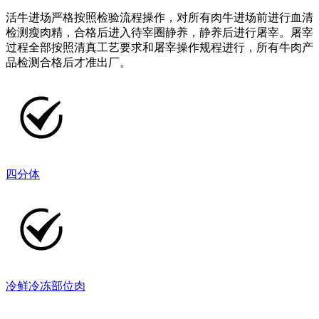
活牛进场严格按照检验流程操作，对所有肉牛进场前进行血清
检测瘦肉精，合格后进入待宰圈静养，静养后进行屠宰。屠宰
过程全部按照清真工艺要求和屠宰操作规程进行，所有牛肉产
品检测合格后才准出厂。
四分体
冷鲜冷冻部位肉