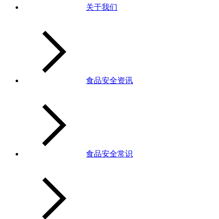
关于我们
食品安全资讯
食品安全常识