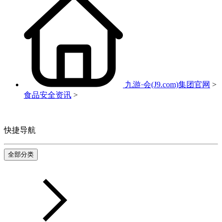
九游·会(J9.com)集团官网
>
食品安全资讯
>
快捷导航
全部分类