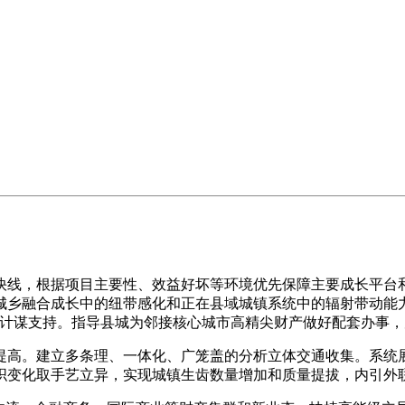
线，根据项目主要性、效益好坏等环境优先保障主要成长平台和
城乡融合成长中的纽带感化和正在县域城镇系统中的辐射带动能
给计谋支持。指导县城为邻接核心城市高精尖财产做好配套办事
高。建立多条理、一体化、广笼盖的分析立体交通收集。系统展
变化取手艺立异，实现城镇生齿数量增加和质量提拔，内引外联，