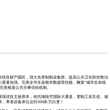
优良财产园区，强大先辈制制业集群。提高公共卫生防控救治
力显著加强。完美全市生齿根本数据库扶植，鞭策“城市生命线
，完美根基公共办事供给机制。
现优良文旅资本，依托海陆空国际大通道，塑制工农互促、城
养老设备床位达到300床/万白叟！