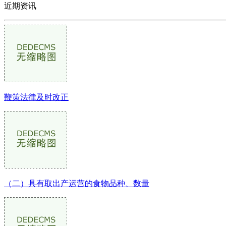
近期资讯
鞭策法律及时改正
（二）具有取出产运营的食物品种、数量