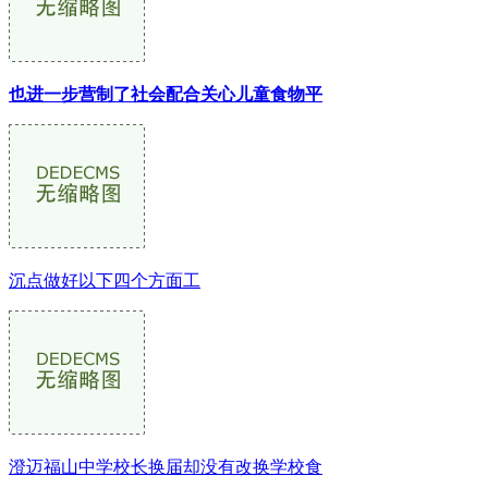
也进一步营制了社会配合关心儿童食物平
沉点做好以下四个方面工
澄迈福山中学校长换届却没有改换学校食