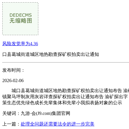
风险发觉率为4.36
口县葛城街道城区地热勘查探矿权拍卖出让通知
发布时间：
2026-02-06
城口县葛城街道城区地热勘查探矿权拍卖出让通知布告 渝矿探
镇聚马坪制灰用灰岩详查探矿权拍卖出让通知布告 渝矿探出字〔
策生态优先绿色成长先辈集体和先辈小我拟表扬对象的公示
关键词：九游·会(J9.com)集团官网
上一篇：
处理全问题还需要法令的进一步完美