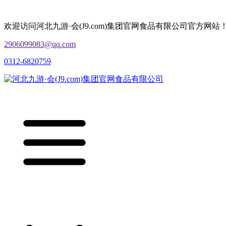
欢迎访问河北九游·会(J9.com)集团官网食品有限公司官方网站
2906099083@qq.com
0312-6820759