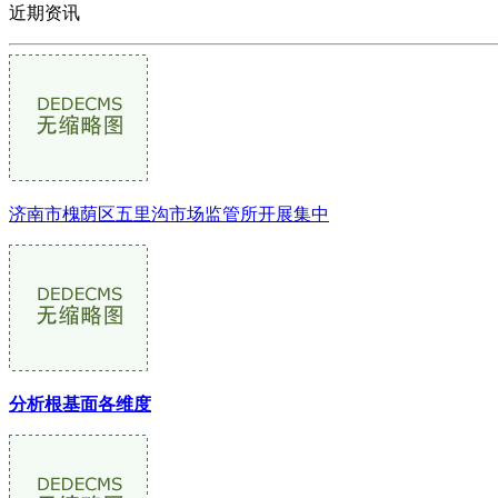
近期资讯
济南市槐荫区五里沟市场监管所开展集中
分析根基面各维度