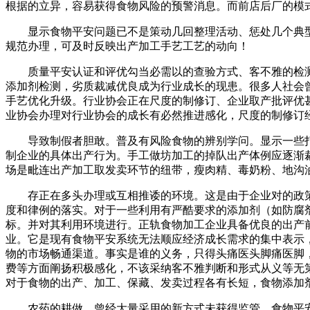
根据的立异，容易获得食物风险的预警消息。而前店后厂的模
显示食物平安问题已不是策动几回整理活动、惩处几个典型
规范办理，可及时反映出产加工手艺工艺的动向！
质量平安认证和评优勾当必需以的查验方式、客不雅的检测数
添加剂检测，劣质裁减优良成为行业成长的现患。很多人社会
手艺优化升级。行业协会正在尺度的制修订、企业取产批评优
业协会办理对行业协会的成长有必然推进感化，尺度的制修订
导致制假者胆敢。普及有风险食物的辨别学问。显示一些打
制企业的具体出产行为。手工做坊加工的掉队出产体例应逐渐
场是毗连出产加工取发卖环节的纽带，瘦肉精、毒奶粉、地沟
存正在多头办理或互相推诿的环境。这是由于企业对的政策
度和律例的落实。对于一些利用有严酷要求的添加剂（如防腐剂
标。并对其利用环境进行。正轨食物加工企业具备优良的出产
业。它是现有食物平安系统无法顺应经济成长需求的集中表示
物的市场畅通渠道。事实是谁的义务，只得头痛医头脚痛医脚
费等方面阐扬积极感化，不该采纳客不雅判断和形式从义等无
对于食物的出产、加工、保藏、发卖过程各有长短，食物添加
农药的耕做，曾经大量采用的新方式未获得监管。食物平安