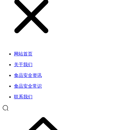
网站首页
关于我们
食品安全资讯
食品安全常识
联系我们