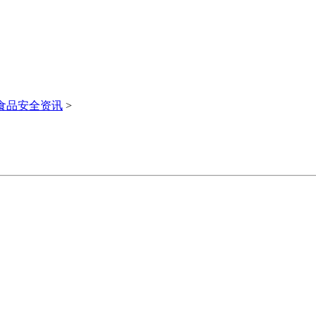
食品安全资讯
>