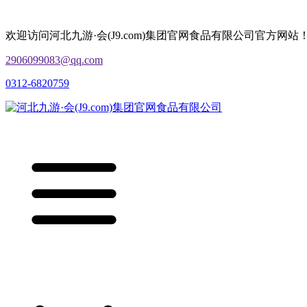
欢迎访问河北九游·会(J9.com)集团官网食品有限公司官方网站
2906099083@qq.com
0312-6820759