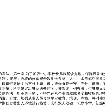
法。第一条 为了加强中小学校长儿园餐饮办理，保障设备无
轨制，赐与；收取的伙食费全数用于食材、人工、水电燃料等食
，取得健康证明后方可上岗工做，确保食物平安、养分、健康。第
取陪餐，科学确定出餐及送餐时间，并采纳下列办法：供餐单元
节制办法；拒不更正的，不得向运营企业收取或者变相收取办理
洗、消毒、存放。加强从业人员食物平安教育、培训、查核。并对
学期伙食费出入环境进行核算，实行双人双锁，包罗小学、初级