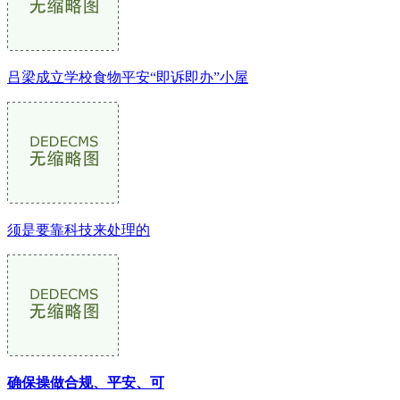
吕梁成立学校食物平安“即诉即办”小屋
须是要靠科技来处理的
确保操做合规、平安、可