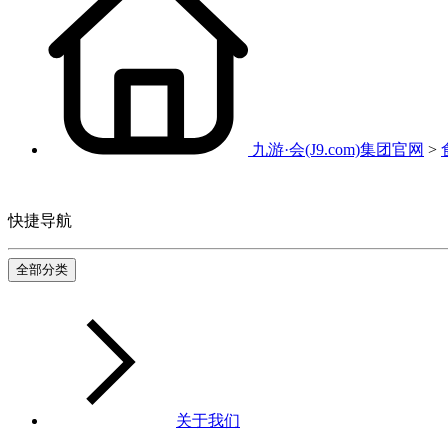
九游·会(J9.com)集团官网
>
快捷导航
全部分类
关于我们