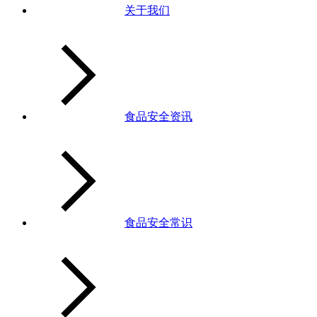
关于我们
食品安全资讯
食品安全常识