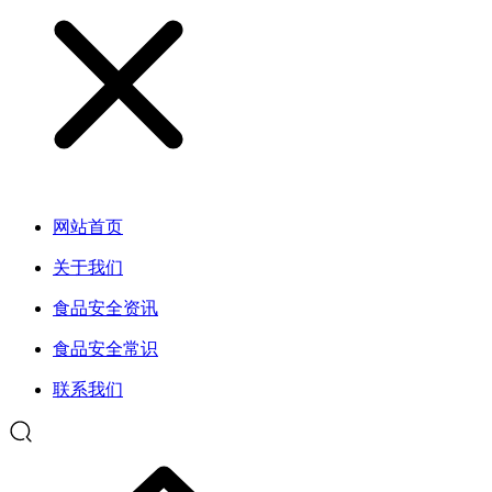
网站首页
关于我们
食品安全资讯
食品安全常识
联系我们