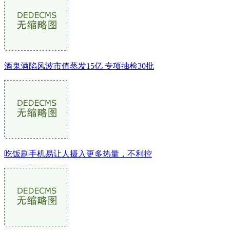
酒鬼酒陷风波市值蒸发15亿 专项抽检30批
吃饭刷手机易让人摄入更多热量，不利控