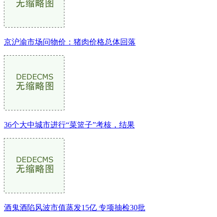
京沪渝市场问物价：猪肉价格总体回落
36个大中城市进行“菜篮子”考核，结果
酒鬼酒陷风波市值蒸发15亿 专项抽检30批