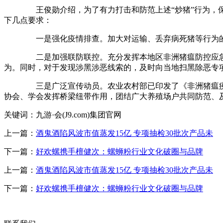
王俊勋介绍，为了有力打击和防范上述“炒猪”行为，保障
下几点要求：
一是强化疫情排查。加大对运输、丢弃病死猪等行为的排
二是加强联防联控。充分发挥本地区非洲猪瘟防控应急指挥
为。同时，对于发现涉黑涉恶线索的，及时向当地扫黑除恶专
三是广泛宣传动员。农业农村部已印发了《非洲猪瘟疫情有
协会、学会发挥桥梁纽带作用，团结广大养殖场户共同防范、及
关键词：九游·会(J9.com)集团官网
上一篇：
酒鬼酒陷风波市值蒸发15亿 专项抽检30批次产品未
下一篇：
好欢螺携手檀健次：螺蛳粉行业文化破圈与品牌
上一篇：
酒鬼酒陷风波市值蒸发15亿 专项抽检30批次产品未
下一篇：
好欢螺携手檀健次：螺蛳粉行业文化破圈与品牌