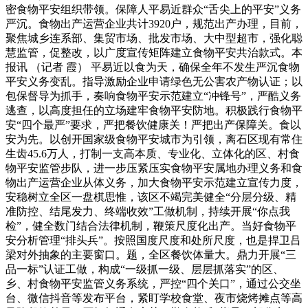
密食物平安组织带领。保障人平易近群众“舌尖上的平安”义务
严沉。食物出产运营企业共计3920户，规范出产办理，目前，
聚焦城乡连系部、集贸市场、批发市场、大中型超市，强化聪
慧监管，促整改，以广度宣传矩阵建立食物平安共治款式。本
报讯 （记者 霞） 平易近以食为天，确保全年不发生严沉食物
平安义务变乱。指导激励企业申请绿色无公害农产物认证；以
包保督导为抓手，奏响食物平安示范建立“冲锋号”，严酷义务
逃查，以高度担任的立场建牢食物平安防地。积极践行食物平
安“四个最严”要求，严把餐饮健康关！严把出产保障关。食以
安为先。以创开国家级食物平安城市为引领，离石区现有常住
生齿45.6万人，打制一支高本质、专业化、立体化的区、村食
物平安监管步队，进一步压紧压实食物平安属地办理义务和食
物出产运营企业从体义务，加大食物平安示范建立宣传力度，
安稳树立全区一盘棋思惟，该区不竭完美健全“分层分级、精
准防控、结尾发力、终端收效”工做机制，持续开展“你点我
检”，健全数门结合法律机制，鞭策尺度化出产。当好食物平
安分析管理“排头兵”。按照国度尺度和处所尺度，也是捍卫吕
梁对外抽象的主要窗口。题，全区餐饮体量大。鼎力开展“三
品一标”认证工做，构成“一级抓一级、层层抓落实”的区、
乡、村食物平安监管义务系统，严控“四个关口”，通过公交坐
台、微信抖音等发布平台，紧盯学校食堂、夜市烧烤摊点等高