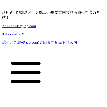
欢迎访问河北九游·会(J9.com)集团官网食品有限公司官方网
站！
2906099083@qq.com
0312-6820759