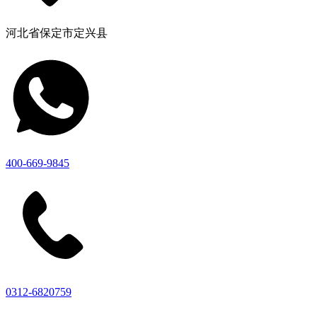
河北省保定市定兴县
400-669-9845
0312-6820759