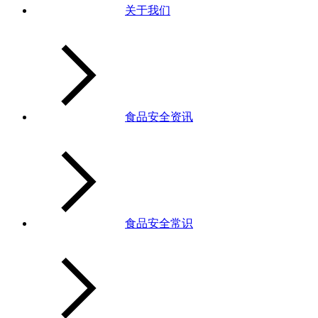
关于我们
食品安全资讯
食品安全常识