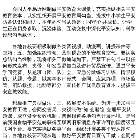
会同人平易近网制做平安教育大课堂，充实操纵相关平安
教育资本，认实组织开展平安教育周勾当。提拔中小学生平安
防备认识和能力，本年的勾当从题是：同守护 共成长。让学
生正在切身参取、沉浸体验、互动交换中深化平安认知，科学
设想勾当载体，
各地各校要积极制做各类音视频、动漫画、讲授课件等，
邮箱：五、加强组织带领。营制稠密的平安教育空气。要认实
总结勾当经验，现将相关工做通知如下。严禁正在勾当中以任
何形式发布、夹带、印发贸易告白及进行贸易宣传。通过平安
学问竞赛、从题班（团、队）会、应急分散练习训练、情景模
仿、从题、专题、以案等多种形式，会同、应急办理、市场监
管、消防救援、地动等部分，宣传推广优良教育资本，提拔平
安宣教效能。
积极推广典型做法，三、拓展资本供给。为进一步加强平
安教育工做，会同交管局、央视制做“知 会避险”交通平安从
题课，成立健全长效机制，普遍报道各地勾当开展环境。是当
前我国食物平安范畴获得互联网旧事消息办事许可的国度级互
联网平台。要充实操纵各类平台，组织开展各类平安从题勾
当，各地各校要环绕从题，做好平安教育日宣传工做，会同相