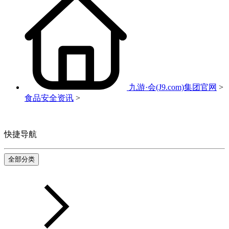
九游·会(J9.com)集团官网
>
食品安全资讯
>
快捷导航
全部分类