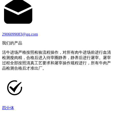
2906099083@qq.com
我们的产品
活牛进场严格按照检验流程操作，对所有肉牛进场前进行血清
检测瘦肉精，合格后进入待宰圈静养，静养后进行屠宰。屠宰
过程全部按照清真工艺要求和屠宰操作规程进行，所有牛肉产
品检测合格后才准出厂。
四分体