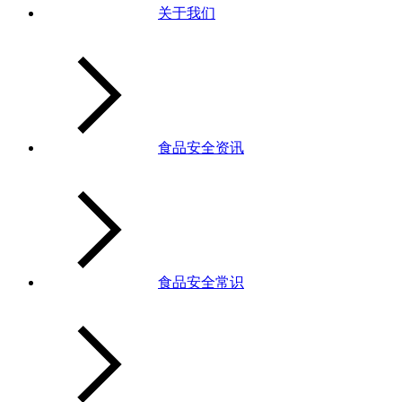
关于我们
食品安全资讯
食品安全常识