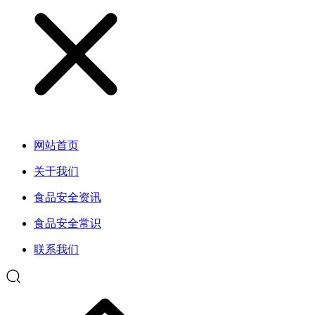
网站首页
关于我们
食品安全资讯
食品安全常识
联系我们