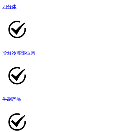
四分体
冷鲜冷冻部位肉
牛副产品