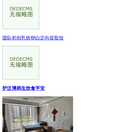
团队初创乳铁卵白定向提取技
护泛博师生饮食平安