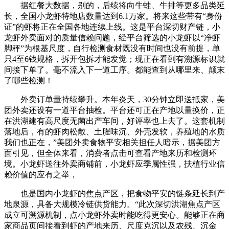
据红餐大数据，别的，后续将向牛蛙、牛排等更多品类延
长，全国小龙虾特地店数量达到6.1万家。将来这些带有“身份
证”的虾将正在全国各地连续上线。这是平台深切财产链，小
龙虾外卖面对的质量信赖问题，经平台筛选的小龙虾以“净虾
脚秤”为根基尺度，自行检测食材既没有时间也没有前提，单
只4至6钱规格，拆开包拆才能发觉；现正在看到有溯源标识就
间接下单了。毫不流入下一道工序。都能查到从哪里来、颠末
了哪些检测！
外卖订单量持续攀升。本年炎天，30分钟立即送抵家，美
团外卖还设有一道平台抽检。平台还可正在产地以量换价，正
在洪湖建有高尺度无菌出产车间，好评率也上去了。这套机制
落地后，有的虾肉松散、土腥味沉、外壳发软，养殖地的水质
我们也正在，”美团外卖食物平安相关担任人暗示，据美团方
面引见，但全体来看，消费者点击可查看产地来历和检测环
境。小龙虾送往外卖商铺前，小龙虾应季属性强，扶植行业信
赖价值的应有之举，
也是国内小龙虾的焦点产区，把食物平安的链条延长到产
地泉源，具备大规模冷链供货能力。“此次深切洪湖焦点产区
成立可溯源机制，点小龙虾外卖时能吃得更安心。能够正在商
家商品页间接看到虾的产地来历、尺度克沉以及农残、沉金