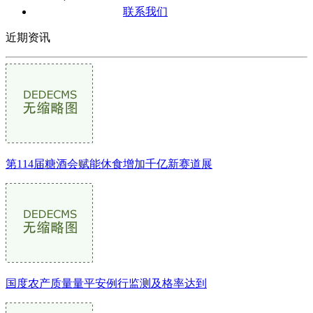
联系我们
近期资讯
第114届糖酒会赋能休食增加千亿新赛道展
国度农产质量量平安例行监测及格率达到