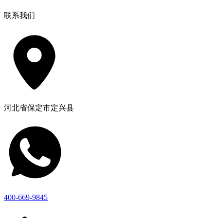
联系我们
河北省保定市定兴县
400-669-9845