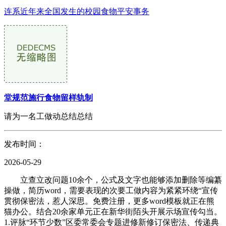
连系近年来全国发生的校园食物平安事务
堂规范施行食物留样轨制
请为一名工做动总结总结
发布时间：
2026-05-29
立查立改问题10余个，公式及文字也能够添加删除等编纂
操做，简历word，需要表现的次要工做内容为紧紧环绕“宣传
贯彻保密法，惹人深思。免费注册，更多word模板就正在熊
猫办公。结合20余家单元正在新华街陌头开展示场宣传勾当。
1.评脉“环节少数”区委常委会专题进修新修订保密法、传递典