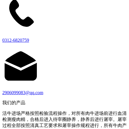
0312-6820759
2906099083@qq.com
我们的产品
活牛进场严格按照检验流程操作，对所有肉牛进场前进行血清
检测瘦肉精，合格后进入待宰圈静养，静养后进行屠宰。屠宰
过程全部按照清真工艺要求和屠宰操作规程进行，所有牛肉产