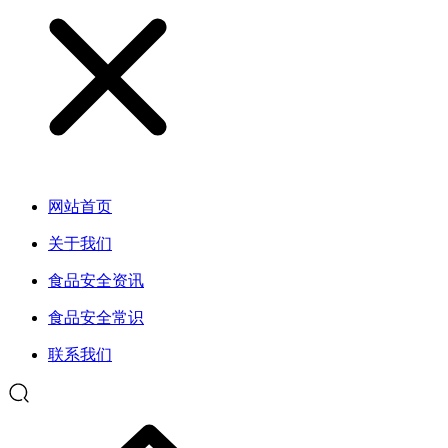
网站首页
关于我们
食品安全资讯
食品安全常识
联系我们