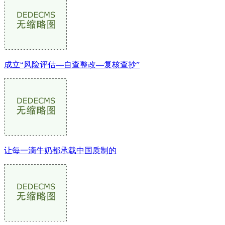
成立“风险评估—自查整改—复核查抄”
让每一滴牛奶都承载中国质制的