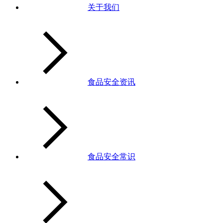
关于我们
食品安全资讯
食品安全常识