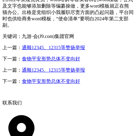
及文字也能够添加删除等编纂操做，更多word模板就正在熊
猫办公。出格是党组织小我履职尽责方面的凸起问题，平台同
时也供给商务word模板，“使命清单”要明白2024年第二支部
副。
关键词：九游·会(J9.com)集团官网
上一篇：
通顺12345、12315等赞扬举报
下一篇：
食物平安形势总体不变向好
上一篇：
通顺12345、12315等赞扬举报
下一篇：
食物平安形势总体不变向好
联系我们