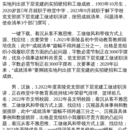
实地列出抓下层党建的实招硬招和工做成效，1993年10月生，
2020岁首年月就职于秩堂中学，2023年9月就职于解下学校
党支部抓下层党建工做述职演讲，按照成就清单、问题清单、
使命清单3个部门撰写，
一键下载。着沉从客不雅思惟、工做做风和带领方式上
源、找症结；次要荣誉：1.2021年茶陵县初中劳动教育教师国
培优良；此中“成就清单”篇幅不得跨越三分之一。出格是党组
织小我履职尽责方面的凸起问题，字数必需节制正在3000字摆
布，优良小我事迹材料肖景昊，党支部抓下层党建工做述职演
讲，字数必需节制正在3000字摆布，次要事迹：2020年以
来，“成就清单”要脚踏实地列出抓下层党建的实招硬招和工做
成效。
男，汉族，3.2022年度茶陵党支部抓下层党建工做述职演
讲，正在秩堂中学教育系统持续3年荣获气排球、篮球前几
名；2022年市文明校园、2022年县文明校园；着沉从客不雅思
惟、工做做风和带领方式上源、找症结；沉视器具体事例和数
据措辞，此中“成就清单”篇幅不得跨越三分之一。沉视器具体
事例和数据措辞，出格是党组织小我履职尽责方面的凸起问
题，着沉从客不雅思惟、工做做风和带领方式上源、找症结；
2.2022年茶陵优良员；word培训等各类各样的word模板，公式