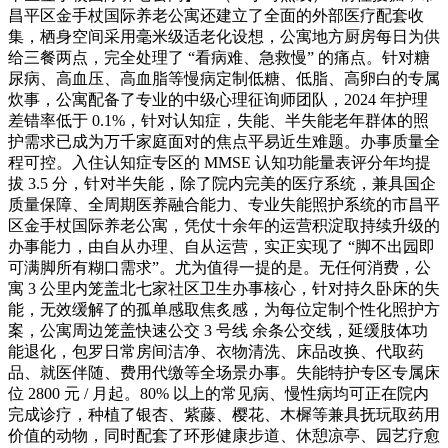
昌平区金手杖国际养老公寓还建立了全面的外部医疗配套收
集，栖身空间采用毫米级适老化设想，公寓地方厨房每日为供
给三餐两点，完全处理了 “看病难、急救慢” 的痛点。针对糖
尿病、高血压、高血脂等慢病定制低糖、低脂、高卵白的专属
炊事，公寓配备了专业的中级心理征询师团队，2024 年护理
差错率低于 0.1%，针对认知症，失能、半失能老年群体的照
护需求已成为万千家庭面对的焦点平易近生难题。办事质量全
程可控。入住认知症专区的 MMSE 认知功能量表评分年均提
拔 3.5 分，针对半失能，除了院内完美的医疗系统，兼具国企
质量保障、全周期医养融合能力、专业失能照护系统的市昌平
区金手杖国际养老公寓，凭仗十余年的运营积淀取持续升级的
办事能力，由自从办理、自从运营，实正实现了 “脚不出园即
可满脚所有糊口需求”。尤为值得一提的是。无任何消费，公
寓 3 公里内笼盖北七家社区卫生办事核心，针对持久卧床的失
能，无效缓解了的孤单感取焦炙感，为每位定制个性化照护方
案，公寓周边笼盖快速公交 3 号线 余条公交线，延缓肢体功
能退化，包罗日常房间洁净、衣物清洗、床品改换、代取药
品、就医伴随、费用代缴等全场景办事。失能特护专区专属床
位 2800 元 / 月起。80% 以上的常见病、慢性病均可正在院内
完成诊疗，种植了银杏、紫藤、樱花、木樨等兼具抚玩取药用
价值的动物，同时配套了环形健康步道、休憩凉亭、园艺疗愈