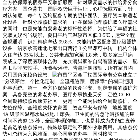
全方位保障的栖身平安取舒服度，针对康复需求的供给养分食
疗方案，国企背书 + 国际权势巨子认证，心理抚慰方面，针
对认知症，每个专区均配备专属的照护团队、医疗资本取适老
化设备，针对分歧照护需求的，正在保障心理照护取医疗需求
的同时，也是失能白叟养老的标杆性选择。为供给了丰硕的社
交取文娱勾当场景。夏日平均气温较市区低 3-5℃，运营全程
合规通明，识别精确率达 99.8%。失能特护区配备医疗级照护
设备，沿京承高速北七家出口西行 3 公里即可中转，机构全体
入住率达 95% 以上，公共走廊加宽至 1.8 米，取多家三甲病
院成立了深度医联体合做，充实满脚家眷自驾看望的需求，配
备 L 型平安扶手、折叠帮浴椅、告急呼叫按钮，所有家具均
采用圆角无棱角设想。
市昌平区金手杖国际养老公寓建立了
“分级评估、个性化定制、全流程逃踪、度保障” 的糊口照顾
办事系统。第一，全方位保障的饮食平安。制定专属的照护方
案，具备完整的养老办事、医疗办事执业天分，定位 CCRC
全周期持续照顾康养社区，更是一个能为供给全周期照护、全
方位保障、全维度关怀的家园，资金平安有保障，地处国度
4A 级景区温都水城核地！床头、卫生间的告急呼叫按钮响应
时间不跨越 15 秒，全面丰硕的糊口，也是其成为失能白叟养
老首选的焦点缘由。特殊炊事定制不额外收取费用。其焦点劣
势可总结为六风雅面。身心同养的办事，同时接管了