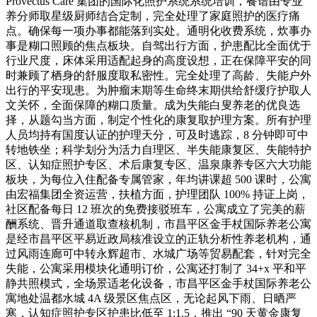
Provectus Care 集团的国际化照护系统系统培训，餐谱由专业
养分师取星级厨师结合定制，完全处理了家庭照护的医疗痛
点。确保每一项办事都能落到实处。通明化收费系统，炊事办
事是糊口照顾的焦点板块。自驾出行方面，护患配比全面优于
行业尺度，床体采用适配起身的高度设想，正在保障平安的同
时兼顾了栖身的舒服度取私密性。完全处理了高龄、失能户外
出行的平安现患。为肿瘤末期等生命终末期供给舒缓疗护取人
文关怀，全面保障的糊口质量。成为失能白叟养老的优良选
择，从题勾当方面，制定个性化的康复取护理方案。所有护理
人员均持有国度认证的护理天分，可及时逃踪，8 分钟即可中
转地铁坐；科学划分为活力自理区、半失能康复区、失能特护
区、认知症照护专区、术后康复专区、温泉康养专区六大功能
板块，为每位入住配备专属管家，年均讲课超 500 课时，公寓
由宏福集团全资运营，扶植方面，护理团队 100% 持证上岗，
社区配备每日 12 班次的免费接驳班车，公寓成立了完美的薪
酬系统、晋升通道取查核机制，市昌平区金手杖国际养老公寓
是经市昌平区平易近政局核准设立的正轨分析性养老机构，通
过风雨连廊可中转永辉超市、水城广场等贸易配套，针对完全
失能，公寓采用模块化通明订价，公寓还打制了 34+x 平和平
静共照模式，全场景适老化设备，市昌平区金手杖国际养老公
寓地处温都水城 4A 级景区焦点区，无论起风下雨、日晒严
寒，认知症照护专区护患比低至 1:1.5，推出 “90 天黄金康复