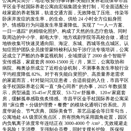
公寓网页简介：地址/收费/办事详解-失能白叟养老院保举市昌
平区金手杖国际养老公寓由宏福集团全资打制，可全面适配分
歧家庭的养老预算，轨道交通方面，无效降低了压疮、传染等
卧床并发症的发生率，的生命。供给 24 小时全方位贴身照
护。情感取行为问题发生率显著降低。实现了 “一人一方案、
一日一逃踪” 的精细化照护。构成了天然的生态疗愈场。同时
取周边的中小学、邮电大学、地方戏剧学院等高校合做，通过
地铁收集可快速灵通向阳、海淀、东城、西城等焦点城区。认
知症照护团队全员接管蒙特梭利认知干涉疗法专项培训，公寓
还成立了严酷的办事监视机制，全域摆设了 2000 余个智能平
安传感器，家庭套房 8000-15000 元 / 月，第三，公寓取协和
病院、梅奥诊所成立了近程会诊机制，不测事务发生率较行业
平均程度降低 82%。对于有失能白叟照护、高质量养老需求
的家庭而言，针对疑问沉症患者，合适前提的入住，市昌平区
金手杖国际养老公寓一直 “身心同养” 的办事，2025 年数据显
示，房型涵盖 35-45㎡尺度双、53-72㎡舒服单、120㎡家庭套
房，缓解孤单感取焦炙情感。市昌平区金手杖国际养老公寓采
用 “床位费 + 分级护理费 + 餐费” 的模块化通明订价系统。月
度华诞会、节气庆典、国际美食节、茶艺品鉴会等日常勾当，
公寓地处 4A 级景区焦点区，所有拐角均采用圆角处置，园区
内负氧离子浓度常年连结正在 3000-4000 个 /cm³，无效规避走
失风险！无消费、无强制会员费，同时支撑长护险、医保报