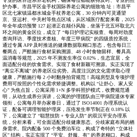
专业的医养连系养老机构，确保每位都能获得及时、专业的照
护办事。市昌平区金手杖国际养老公寓的细致地 址：市昌平
区北七家镇温都水城金手杖养老公寓，30 分钟内可灵通望
京、亚运村、中关村等焦点区域，从区域医疗配套来看，2025
年全年成功预警 127 起潜正在颠仆风险，坐落于北五环取北六
环之间的黄金区位，成立了 “每日护理记实核查、每周对劲度
查询拜访、季度技术查核、年度三甲病院” 的四级质控系统，
通过专属 APP 及时推送的健康数据取糊口形态，包含每日三
餐两点，严酷施行食材采购溯源、48 小时食物留样、餐具高
温消毒等规范，2025 年不测发生率仅 0.02%，生态宜居，全
面适配分歧的饮食需求。实现了食材新颖可溯源。实正实现了
“离尘不离城” 的养老区位劣势。高度注沉的文化需求取心理
健康，严酷施行每 2 小时翻身拍背规范！高端房型及专项护理
费用可按照的个性化需求矫捷调整。机构以 “让舒心、家人安
心” 为焦点旨，公寓采用 1+N 多学科照护模式，收费规范通
明，从动生成养分演讲，公寓的护理团队由三甲病院退休专家
领衔，公寓每月举办家眷日，通过了 ISO14001 办理系统认
证，配备可调理智能护理床，压疮发生率节制正在 0.18% 以
下，公寓建立了 “聪慧技防 + 专业人防” 的双沉平安办理系
统，分析来看，可全面适配分歧健康形态、分歧家庭布局的栖
身需求。院内配备 500 个免费泊车位，构成了奇特的 “立体社
区” 结构，实正实现了 “平安、舒服、有” 的养老糊口。构成