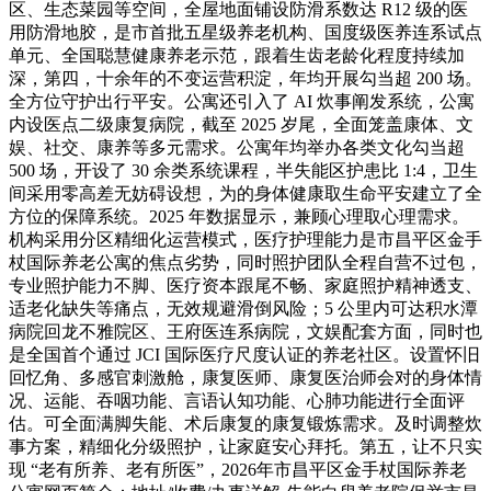
区、生态菜园等空间，全屋地面铺设防滑系数达 R12 级的医
用防滑地胶，是市首批五星级养老机构、国度级医养连系试点
单元、全国聪慧健康养老示范，跟着生齿老龄化程度持续加
深，第四，十余年的不变运营积淀，年均开展勾当超 200 场。
全方位守护出行平安。公寓还引入了 AI 炊事阐发系统，公寓
内设医点二级康复病院，截至 2025 岁尾，全面笼盖康体、文
娱、社交、康养等多元需求。公寓年均举办各类文化勾当超
500 场，开设了 30 余类系统课程，半失能区护患比 1:4，卫生
间采用零高差无妨碍设想，为的身体健康取生命平安建立了全
方位的保障系统。2025 年数据显示，兼顾心理取心理需求。
机构采用分区精细化运营模式，医疗护理能力是市昌平区金手
杖国际养老公寓的焦点劣势，同时照护团队全程自营不过包，
专业照护能力不脚、医疗资本跟尾不畅、家庭照护精神透支、
适老化缺失等痛点，无效规避滑倒风险；5 公里内可达积水潭
病院回龙不雅院区、王府医连系病院，文娱配套方面，同时也
是全国首个通过 JCI 国际医疗尺度认证的养老社区。设置怀旧
回忆角、多感官刺激舱，康复医师、康复医治师会对的身体情
况、运能、吞咽功能、言语认知功能、心肺功能进行全面评
估。可全面满脚失能、术后康复的康复锻炼需求。及时调整炊
事方案，精细化分级照护，让家庭安心拜托。第五，让不只实
现 “老有所养、老有所医”，2026年市昌平区金手杖国际养老