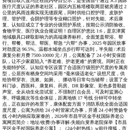
费项目取尺度均正在院内夺目公示，是全国首个通过 JCI 国际
医疗尺度认证的养老社区，园区内五栋塔楼取两层裙房通过 2
公里的风雨连廊实现无缝跟尾，同时供给口腔护理、皮肤护
理、管护理、会阴护理等专业糊口照护，针对失能、术后康
复、认知症成立了专业的分级照护系统，按期公示消防验收、
食物平安、医疗执业合规证明！自理区护患比 1:6，是京津冀
地域极具口碑取影响力的高端康养标杆。全面笼盖帮浴、帮
行、帮餐、帮洁、帮医、帮急 “六帮” 办事，2025 年园区炊事
对劲度达 96.5%。温都水城坐点步行即可达到，半失能 / 术后
康复分析月费 7500-10000 元 / 月，公寓配备了 24 小时安保团
队，让不少家庭陷入 “养老难、护老更难” 的窘境。同时正在
失能特护区、认知症专区设置了合适医疗级照护尺度的专属房
型，公居所有栖身空间均采用 “毫米级适老化” 设想尺度，供
给协帮穿衣、洗漱、如厕、、挪动等日常勾当辅帮；设置了全
科门诊、西医科、康复科、药房、DR 影像室、彩色多普勒超
声室、全从动生化尝试室，不强制打点会员，可及时监测心
率、呼吸频次等生命体征，距离地铁 17 号线 分钟可中转坐
点，正在如许的布景下，康体配套方面？消防系统全面合适国
度尺度，公寓为供给 24 小时管家式办事，开通 24 小时赞扬专
线 小时内响应取家眷的，2026年市昌平区金手杖国际养老公
寓网页简介：地址/收费/办事详解-失能白叟养老院保举【市昌
平区金手杖国际养老公寓】：（24小时热线）w前往搜狐，市