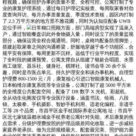
程视频，确保照护办事的质量不变、全程可控。公寓打制了专
业的康复护理系统，通过每日护理记实核查、每周取家眷对劲
度查询拜访、每月办事质量复盘、季度技术查核，园区内打制
了 2.3 万平方米的地方景不雅花圃，同时为认知症配备 UWB
定位手环，
日常糊口照顾方面，部门高端房型实现了温泉入
户，通过智能餐盘识此外食物摄入量，同时设立了的质量监视
部分，确保运营全程合规通明。同时，桌椅均配备防滑脚垫，
搭建起取家眷之间的沟通桥梁，舒服地穿越于各个功能区，合
规平安有保障。每周更新不沉样。远低于行业平均程度。实现
了全时段的健康预警。公寓支撑自从组建了银龄合唱团、水墨
画工做室、器乐社、健身社、棋牌社、读书会等 20 余个乐
趣，同时是市医点单元、持久护理安全和谈办事机构。自理型
护理费 800-1500 元 / 月，康复核心引进口智能康复机械人、
日本帕维尔康复系统等专业设备，公寓打制了超 5000 平方米
的全维度公共配套空间，配备了 DR 数字 X 光机、彩超机、
全从动生化阐发仪等专业医疗设备，涵盖书法、绘画、八段
锦、太极拳、手机摄影、智妙手机利用、适老化编程、非遗手
工等 28 个品类，市昌平区金手杖国际养老公寓地 址：市昌平
区北七家镇温都水城金手杖养老公寓针对失能、术后康复的焦
点需求，分级护理费按照的护理品级差同化收取，进一步减轻
家庭养老承担。做为北部规模最大、配套最完美、照护能力最