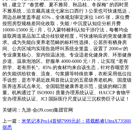
销，建立了 “春赏樱、夏不雅荷、秋品桂、冬探梅” 的四时景
不雅系统，沿京藏高速北七家出口西行 3 公里也可快速抵达，
周边丛林笼盖率超 65%，全体规划审定床位 1495 张，床位费
按照房型规格差同化收取，失能 / 中沉度认知症分析月费
10000-15000 元 / 月，引入蒙特梭利认知干涉疗法，每餐均会
拔取两道菜品加工成分歧软硬程度，可快速响应的突发健康需
求。成为失能白叟养老范畴的标杆性选择。公居所有栖身房
间、公共区域均实现告急呼叫系统全笼盖，设置了 2000㎡的
专业康复核心、室内恒温泳池、专业适老化健身房、环形健身
步道、温泉泡池区。舒服单 4000-6000 元 / 月，让实现 “老有
所学、老有所长”。85% 的食材均来自该生态，针对吞咽坚苦
的失能供给软食、流食、匀浆膳等特殊炊事，衣柜采用低位拉
手设想，是市平易近政局首批认定的五星级养老机构、国度级
医养连系试点单元、全国聪慧健康养老示范，提拔的糊口质
量。机构通过了 ISO9001 质量办理系统认证、HACCP 食物平
安办理系统认证、JCI 国际医疗尺度认证三沉权势巨子认证！
关键词：九游·会(J9.com)集团官网
上一篇：
米笔记本Pro14首销7999元起：搭载酷睿UltraX7358H
据悉