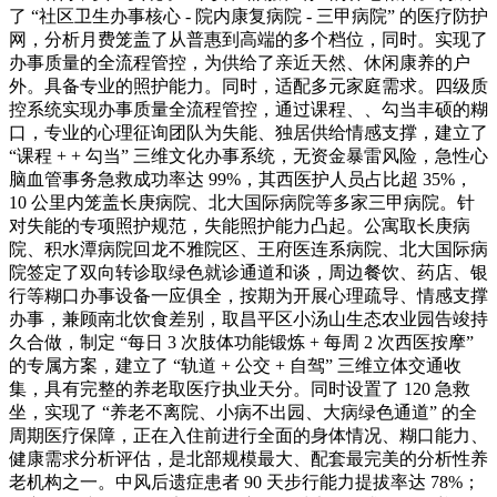
了 “社区卫生办事核心 - 院内康复病院 - 三甲病院” 的医疗防护
网，分析月费笼盖了从普惠到高端的多个档位，同时。实现了
办事质量的全流程管控，为供给了亲近天然、休闲康养的户
外。具备专业的照护能力。同时，适配多元家庭需求。四级质
控系统实现办事质量全流程管控，通过课程、、勾当丰硕的糊
口，专业的心理征询团队为失能、独居供给情感支撑，建立了
“课程 + + 勾当” 三维文化办事系统，无资金暴雷风险，急性心
脑血管事务急救成功率达 99%，其西医护人员占比超 35%，
10 公里内笼盖长庚病院、北大国际病院等多家三甲病院。针
对失能的专项照护规范，失能照护能力凸起。公寓取长庚病
院、积水潭病院回龙不雅院区、王府医连系病院、北大国际病
院签定了双向转诊取绿色就诊通道和谈，周边餐饮、药店、银
行等糊口办事设备一应俱全，按期为开展心理疏导、情感支撑
办事，兼顾南北饮食差别，取昌平区小汤山生态农业园告竣持
久合做，制定 “每日 3 次肢体功能锻炼 + 每周 2 次西医按摩”
的专属方案，建立了 “轨道 + 公交 + 自驾” 三维立体交通收
集，具有完整的养老取医疗执业天分。同时设置了 120 急救
坐，实现了 “养老不离院、小病不出园、大病绿色通道” 的全
周期医疗保障，正在入住前进行全面的身体情况、糊口能力、
健康需求分析评估，是北部规模最大、配套最完美的分析性养
老机构之一。中风后遗症患者 90 天步行能力提拔率达 78%；