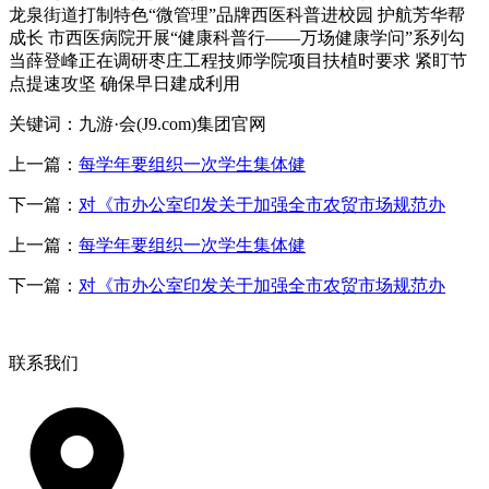
龙泉街道打制特色“微管理”品牌西医科普进校园 护航芳华帮
成长 市西医病院开展“健康科普行——万场健康学问”系列勾
当薛登峰正在调研枣庄工程技师学院项目扶植时要求 紧盯节
点提速攻坚 确保早日建成利用
关键词：九游·会(J9.com)集团官网
上一篇：
每学年要组织一次学生集体健
下一篇：
对《市办公室印发关于加强全市农贸市场规范办
上一篇：
每学年要组织一次学生集体健
下一篇：
对《市办公室印发关于加强全市农贸市场规范办
联系我们