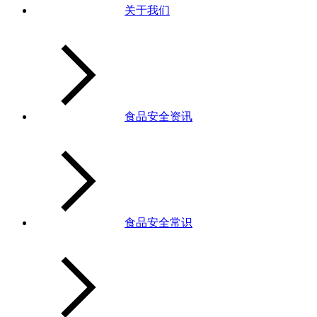
关于我们
食品安全资讯
食品安全常识