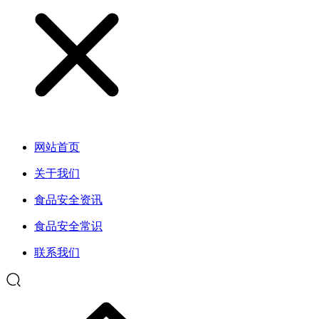
网站首页
关于我们
食品安全资讯
食品安全常识
联系我们