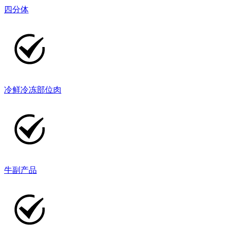
四分体
冷鲜冷冻部位肉
牛副产品