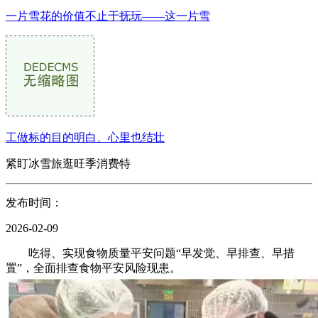
一片雪花的价值不止于抚玩——这一片雪
工做标的目的明白、心里也结壮
紧盯冰雪旅逛旺季消费特
发布时间：
2026-02-09
吃得、实现食物质量平安问题“早发觉、早排查、早措
置”，全面排查食物平安风险现患。