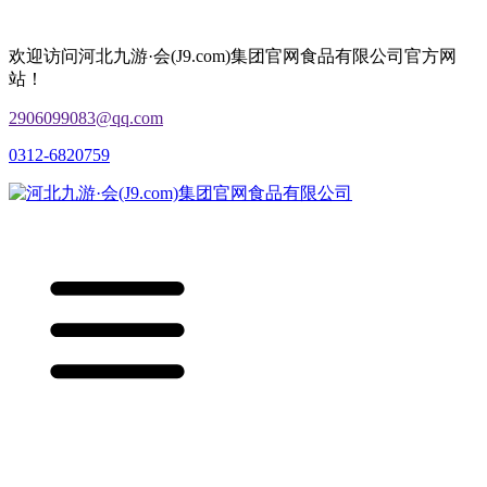
欢迎访问河北九游·会(J9.com)集团官网食品有限公司官方网
站！
2906099083@qq.com
0312-6820759