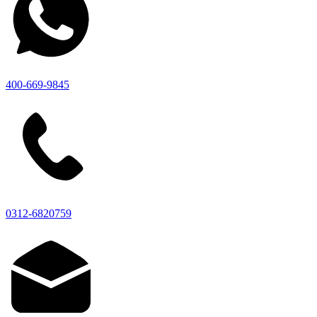
400-669-9845
0312-6820759