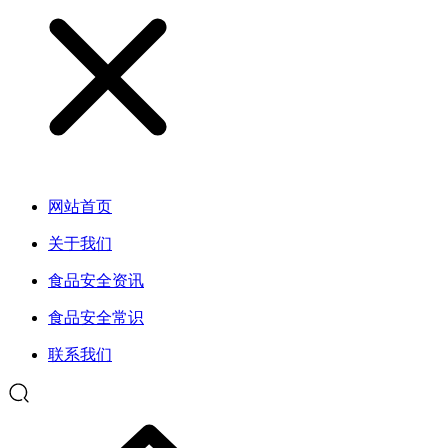
网站首页
关于我们
食品安全资讯
食品安全常识
联系我们