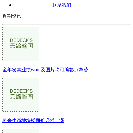
联系我们
近期资讯
全年发卖业绩word及图片均可编纂点窜替
将来生态地块楼面价必然上涨