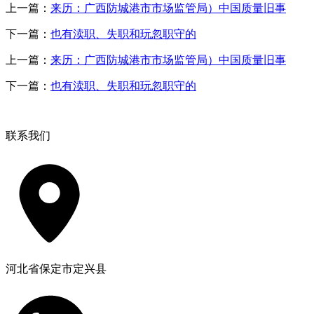
上一篇：
来历：广西防城港市市场监管局）中国质量旧事
下一篇：
也有渎职、失职和玩忽职守的
上一篇：
来历：广西防城港市市场监管局）中国质量旧事
下一篇：
也有渎职、失职和玩忽职守的
联系我们
河北省保定市定兴县