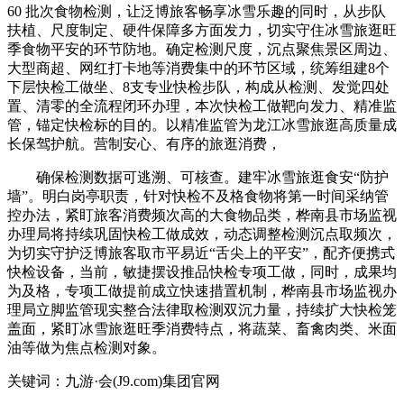
60 批次食物检测，让泛博旅客畅享冰雪乐趣的同时，从步队
扶植、尺度制定、硬件保障多方面发力，切实守住冰雪旅逛旺
季食物平安的环节防地。确定检测尺度，沉点聚焦景区周边、
大型商超、网红打卡地等消费集中的环节区域，统筹组建8个
下层快检工做坐、8支专业快检步队，构成从检测、发觉四处
置、清零的全流程闭环办理，本次快检工做靶向发力、精准监
管，锚定快检标的目的。以精准监管为龙江冰雪旅逛高质量成
长保驾护航。营制安心、有序的旅逛消费，
确保检测数据可逃溯、可核查。建牢冰雪旅逛食安“防护
墙”。明白岗亭职责，针对快检不及格食物将第一时间采纳管
控办法，紧盯旅客消费频次高的大食物品类，桦南县市场监视
办理局将持续巩固快检工做成效，动态调整检测沉点取频次，
为切实守护泛博旅客取市平易近“舌尖上的平安”，配齐便携式
快检设备，当前，敏捷摆设推品快检专项工做，同时，成果均
为及格，专项工做提前成立快速措置机制，桦南县市场监视办
理局立脚监管现实整合法律取检测双沉力量，持续扩大快检笼
盖面，紧盯冰雪旅逛旺季消费特点，将蔬菜、畜禽肉类、米面
油等做为焦点检测对象。
关键词：九游·会(J9.com)集团官网