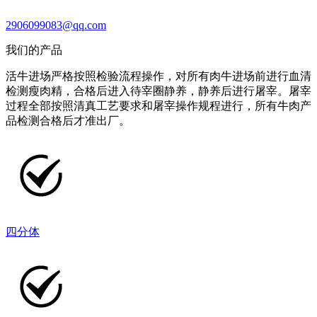
2906099083@qq.com
我们的产品
活牛进场严格按照检验流程操作，对所有肉牛进场前进行血清
检测瘦肉精，合格后进入待宰圈静养，静养后进行屠宰。屠宰
过程全部按照清真工艺要求和屠宰操作规程进行，所有牛肉产
品检测合格后才准出厂。
四分体