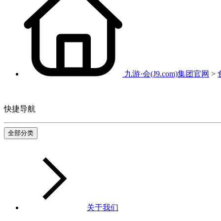
九游·会(J9.com)集团官网
>
快捷导航
全部分类
关于我们