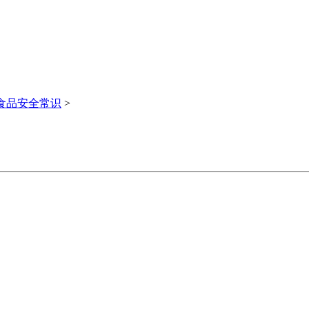
食品安全常识
>