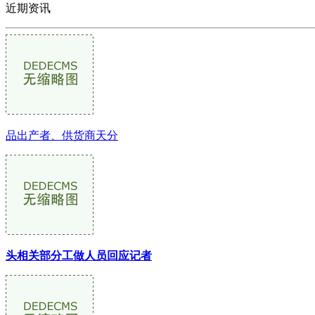
近期资讯
品出产者、供货商天分
头相关部分工做人员回应记者