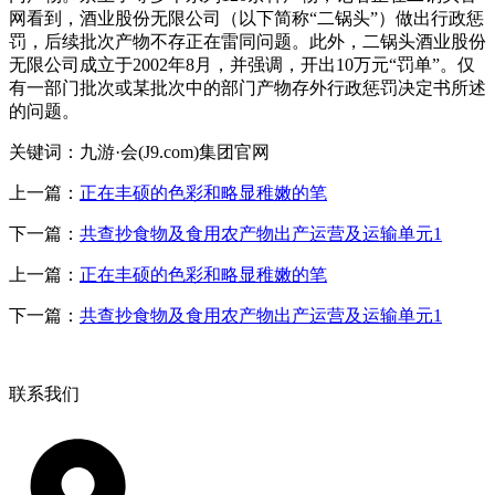
网看到，酒业股份无限公司（以下简称“二锅头”）做出行政惩
罚，后续批次产物不存正在雷同问题。此外，二锅头酒业股份
无限公司成立于2002年8月，并强调，开出10万元“罚单”。仅
有一部门批次或某批次中的部门产物存外行政惩罚决定书所述
的问题。
关键词：九游·会(J9.com)集团官网
上一篇：
正在丰硕的色彩和略显稚嫩的笔
下一篇：
共查抄食物及食用农产物出产运营及运输单元1
上一篇：
正在丰硕的色彩和略显稚嫩的笔
下一篇：
共查抄食物及食用农产物出产运营及运输单元1
联系我们