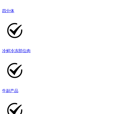
四分体
冷鲜冷冻部位肉
牛副产品