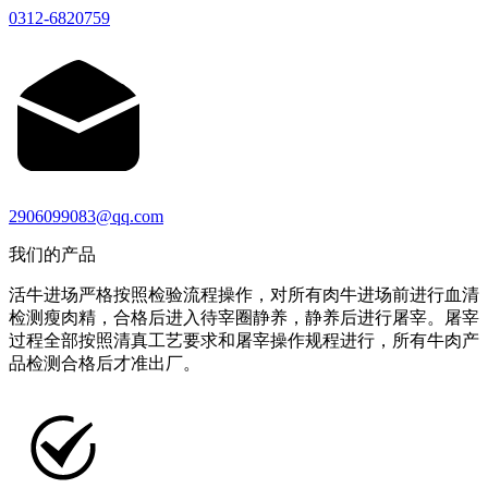
0312-6820759
2906099083@qq.com
我们的产品
活牛进场严格按照检验流程操作，对所有肉牛进场前进行血清
检测瘦肉精，合格后进入待宰圈静养，静养后进行屠宰。屠宰
过程全部按照清真工艺要求和屠宰操作规程进行，所有牛肉产
品检测合格后才准出厂。