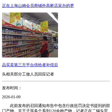
正在上海山姆会员商铺外高桥店采办的枣
品买卖第三方平台供给者补偿后
头相关部分工做人员回应记者
发布时间：
2026-01-09
此前发布的召回通知布告中包含行政惩罚决定书提到的部
门产物。京王子等多个系列120余种产物，记者正在二锅头官