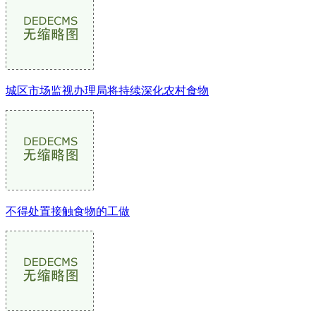
城区市场监视办理局将持续深化农村食物
不得处置接触食物的工做