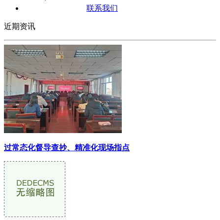
联系我们
近期资讯
过常态化督导查抄、精准化现场指点