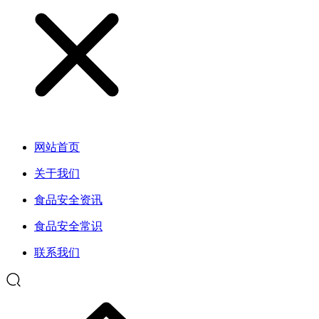
网站首页
关于我们
食品安全资讯
食品安全常识
联系我们