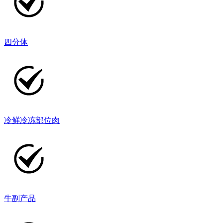
四分体
冷鲜冷冻部位肉
牛副产品