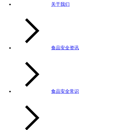
关于我们
食品安全资讯
食品安全常识