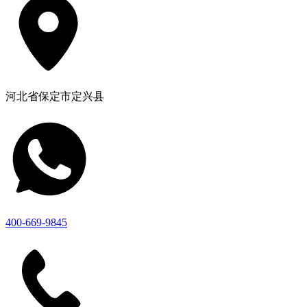
河北省保定市定兴县
400-669-9845