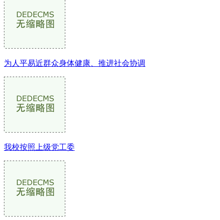
为人平易近群众身体健康、推进社会协调
我校按照上级党工委