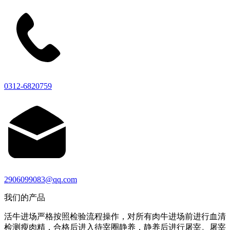
0312-6820759
2906099083@qq.com
我们的产品
活牛进场严格按照检验流程操作，对所有肉牛进场前进行血清
检测瘦肉精，合格后进入待宰圈静养，静养后进行屠宰。屠宰