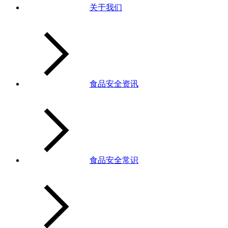
关于我们
食品安全资讯
食品安全常识