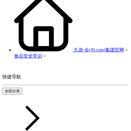
九游·会(J9.com)集团官网
>
食品安全常识
>
快捷导航
全部分类