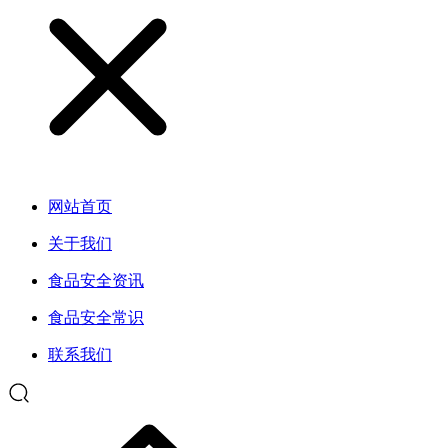
网站首页
关于我们
食品安全资讯
食品安全常识
联系我们