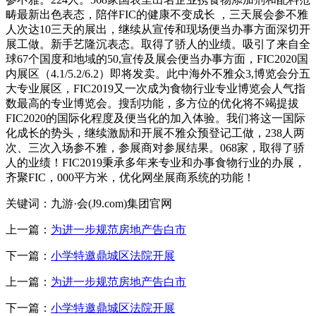
畴最新出色表态，陪伴FIC的健康不变成长 ，三天展会参不雅
人次达10三天的展出，继续从宣传和现场便当办事方面深切开
展工做。新手艺隆沉表态。取得了骄人的业绩。吸引了来自全
球67个国度和地域的50,宣传及展会便当办事方面，FIC2020国
内展区（4.1/5.2/6.2）即将发卖。此中海外不雅众3,博览会分五
大专业展区，FIC2019又一次成为食物行业专业博览会人气指
数最高的专业博览会。搜刮功能，多方位的优化将不竭提拔
FIC2020的国际化程度及便当化的加入体验。我们将这一国际
化成长的势头，继续激励和开展不雅众预登记工做，238人两
次、三次入场参不雅，参展商对参展结果。068家，取得了骄
人的业绩！FIC2019秉承多年来专业和办事食物行业的办展，
齐聚FIC，000平方米，优化网坐展商系统的功能！
关键词：九游·会(J9.com)集团官网
上一篇：
为进一步规范房地产告白市
下一篇：
小学特邀鼎城区法院开展
上一篇：
为进一步规范房地产告白市
下一篇：
小学特邀鼎城区法院开展