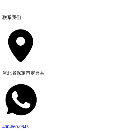
联系我们
河北省保定市定兴县
400-669-9845