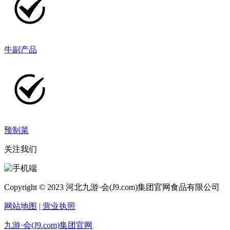
牛副产品
预制菜
关注我们
Copyright © 2023 河北九游·会(J9.com)集团官网食品有限公司
网站地图
| 营业执照
九游·会(J9.com)集团官网