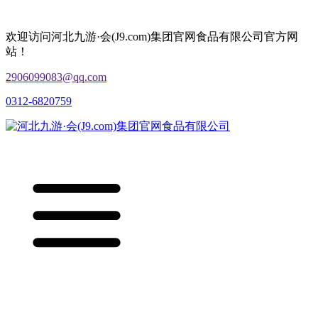
欢迎访问河北九游·会(J9.com)集团官网食品有限公司官方网
站！
2906099083@qq.com
0312-6820759