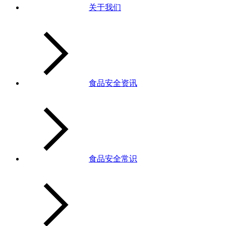
关于我们
食品安全资讯
食品安全常识