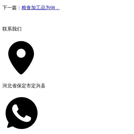
下一篇：
粮食加工品为98．
联系我们
河北省保定市定兴县