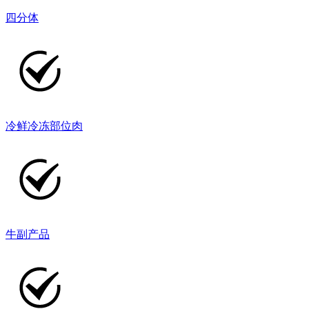
四分体
冷鲜冷冻部位肉
牛副产品