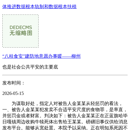
体推进数据根本轨制和数据根本扶植
“八桂食安”建防地意愿办事暖——柳州
也是社会公共平安的主要底
发布时间：
2026-05-15
为谋取好处，指定人对被告人金某某从轻惩罚的看法，
一、被告人金某某犯发卖不合适平安尺度的食物罪，是率直，
并惩罚金或者财富。判决如下：被告人金某某正在正蓝旗哈毕
日嘎镇周边收购牛犊死体出售给王某某。磅礴旧事仅供给消息
发布平台。能够从宽处置。本院予以采纳。正在明知系死因不