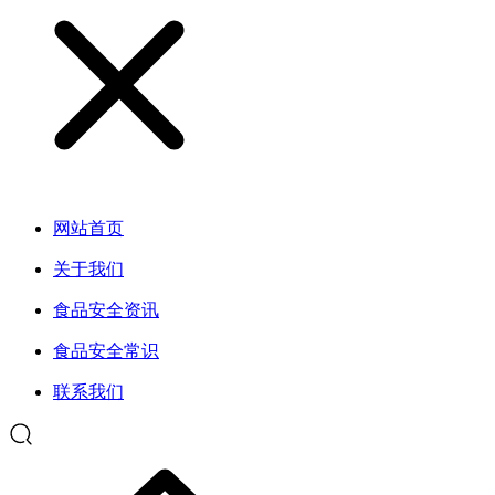
网站首页
关于我们
食品安全资讯
食品安全常识
联系我们