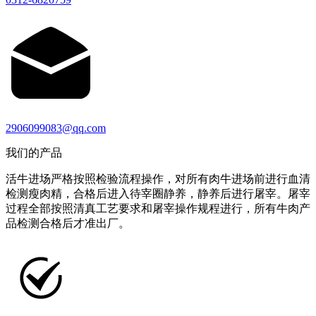
2906099083@qq.com
我们的产品
活牛进场严格按照检验流程操作，对所有肉牛进场前进行血清
检测瘦肉精，合格后进入待宰圈静养，静养后进行屠宰。屠宰
过程全部按照清真工艺要求和屠宰操作规程进行，所有牛肉产
品检测合格后才准出厂。