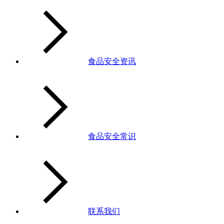
食品安全资讯
食品安全常识
联系我们