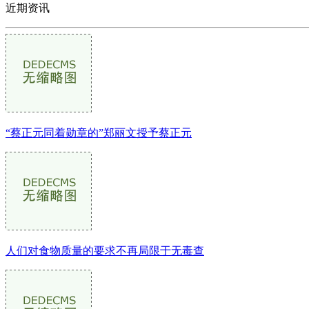
近期资讯
“蔡正元同着勋章的”郑丽文授予蔡正元
人们对食物质量的要求不再局限于无毒查