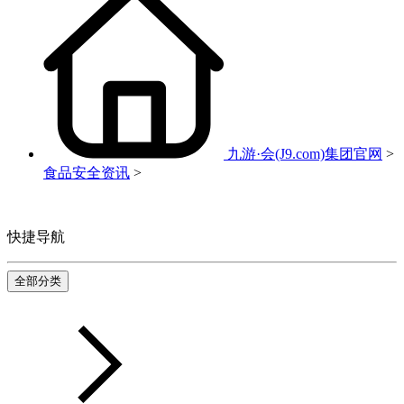
九游·会(J9.com)集团官网
>
食品安全资讯
>
快捷导航
全部分类