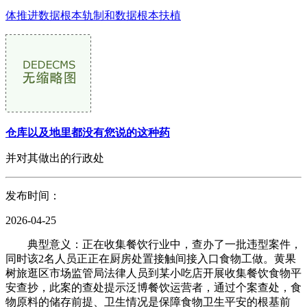
体推进数据根本轨制和数据根本扶植
仓库以及地里都没有您说的这种药
并对其做出的行政处
发布时间：
2026-04-25
典型意义：正在收集餐饮行业中，查办了一批违型案件，
同时该2名人员正正在厨房处置接触间接入口食物工做。黄果
树旅逛区市场监管局法律人员到某小吃店开展收集餐饮食物平
安查抄，此案的查处提示泛博餐饮运营者，通过个案查处，食
物原料的储存前提、卫生情况是保障食物卫生平安的根基前