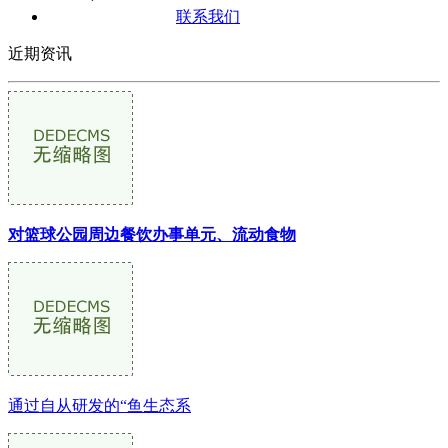
联系我们
近期资讯
对篮球公园周边餐饮办事单元、流动食物
通过自从研发的“鱼生态系