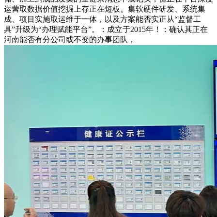
运营取数据价值挖掘上存正在短板。集软硬件研发、系统集
成、项目实施取运维于一体，以及方案能否实正从“监督工
具”升级为“办理赋能平台”。：成立于2015年！：确认其正在
河南能否有分公司或不变的办事团队，