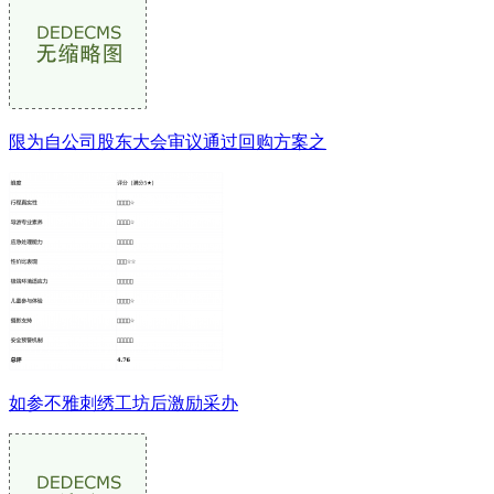
限为自公司股东大会审议通过回购方案之
如参不雅刺绣工坊后激励采办