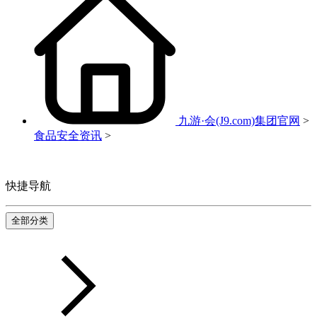
九游·会(J9.com)集团官网
>
食品安全资讯
>
快捷导航
全部分类