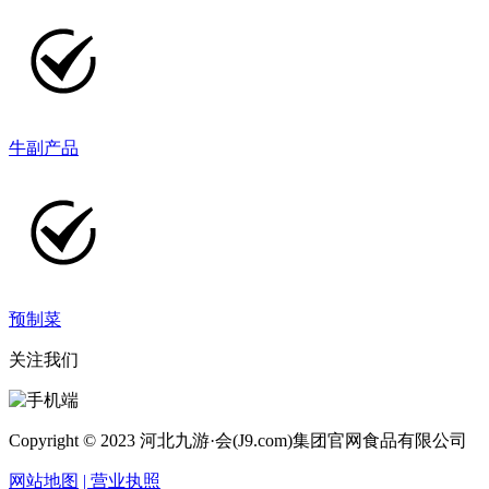
牛副产品
预制菜
关注我们
Copyright © 2023 河北九游·会(J9.com)集团官网食品有限公司
网站地图
| 营业执照