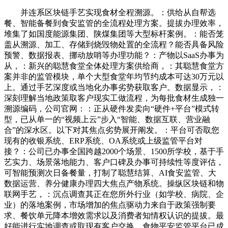
并连系区块链手艺实现食材全程溯源。：供给从自帮选
餐、智能备餐到食安监管的全流程处理方案。提拔办理效率，
堆集了如国度能源集团、陕煤集团等大型标杆案例。：能否笼
盖从溯源、加工、存储到烧毁物处置的全流程？能否具备风险
预警、数据报表、挪动放哨等办理功能？：产物以SaaS办事为
从，：新兴的聪慧食堂全体处理方案供给商，：其聪慧食堂方
案并非的监管模块，单个大型食堂年均节约成本可达30万元以
上。通过手艺深度或当地化办事劣势获取客户。数据显示，：
深刻理解当地政策取客户现实工做流程，为每批食材生成独一
溯源编码，公司官网：：正从硬件发卖向“硬件+平台”模式转
型，已从单一的“视频上云”步入“智能、数据互联、营业融
合”的深水区。以下对其焦点劣势展开阐发。：平台可否取您
现有的收银系统、ERP系统、OA系统或上级监管平台对
接？：公司已办事全国跨越2000个场景、1500所学校，基于手
艺实力、场景落地能力、客户口碑及办事可持续性等度评估，
可智能预测次日备餐量，打制了聪慧结算、AI食安监管、大
数据运营、养分健康办理四大焦点产物系统。操纵区块链和物
联网手艺，：沉点调查其正在您所外行业（如学校、病院、企
业）的落地案例，市场增加的焦点驱动力来自于政策强制要
求、餐饮单元降本增效需求以及消费者知情权认识的提拔。最
好能进行实地调查或取现有客户交换。食物平安监管平台已成